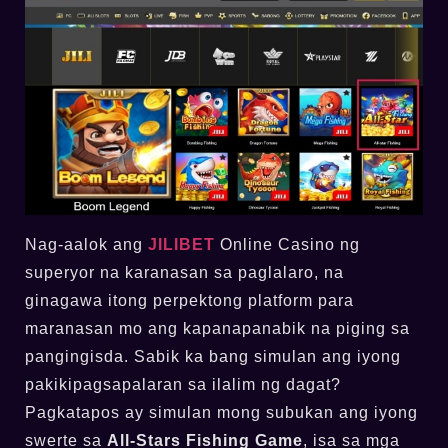
Nag-aalok ang
JILIBET
Online Casino ng
superyor na karanasan sa paglalaro, na
ginagawa itong perpektong platform para
maranasan mo ang kapanapanabik na piging sa
pangingisda. Sabik ka bang simulan ang iyong
pakikipagsapalaran sa ilalim ng dagat?
Pagkatapos ay simulan mong subukan ang iyong
swerte sa
All-Stars Fishing Game
, isa sa mga