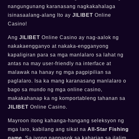
nangungunang karanasang nagkakahalaga
isinasaalang-alang Ito ay
JILIBET
Online
Casino!
Ang
JILIBET
Online Casino ay nag-aalok ng
nakakaengganyo at nakaka-engganyong
kapaligiran para sa mga manlalaro sa lahat ng
antas na may user-friendly na interface at
malawak na hanay ng mga pagpipilian sa
paglalaro. Isa ka mang karanasang manlalaro o
bago sa mundo ng mga online casino,
makakahanap ka ng komportableng tahanan sa
JILIBET
Online Casino.
Mayroon itong kahanga-hangang seleksyon ng
mga laro, kabilang ang sikat na
All-Star Fishing
game
. Sa iyong pagpasok sa kaharian sa ilalim