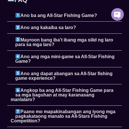
Ano ba ang All-Star Fishing Game?
Ano ang kakaiba sa laro?
Mayroon bang iba't ibang mga silid ng laro
para sa mga laro?
Ano ang mga mini-game sa All-Star Fishing
Game?
Ano ang dapat abangan sa All-Star fishing
game experience?
Angkop ba ang All-Star Fishing Game para
sa mga baguhan at may karanasang
manlalaro?
Paano mo mapakinabangan ang iyong mga
pagkakataong manalo sa All-Stars Fishing
Competition?