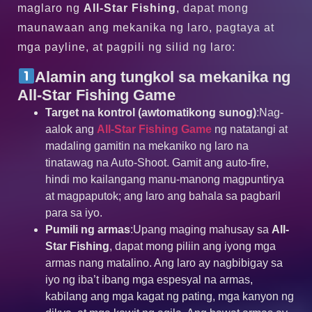
maglaro ng
All-Star Fishing
, dapat mong
maunawaan ang mekanika ng laro, pagtaya at
mga payline, at pagpili ng silid ng laro:
Alamin ang tungkol sa mekanika ng
All-Star Fishing Game
Target na kontrol (awtomatikong sunog)
:Nag-
aalok ang
All-Star Fishing Game
ng natatangi at
madaling gamitin na mekaniko ng laro na
tinatawag na Auto-Shoot. Gamit ang auto-fire,
hindi mo kailangang manu-manong magpuntirya
at magpaputok; ang laro ang bahala sa pagbaril
para sa iyo.
Pumili ng armas
:Upang maging mahusay sa
All-
Star Fishing
, dapat mong piliin ang iyong mga
armas nang matalino. Ang laro ay nagbibigay sa
iyo ng iba’t ibang mga espesyal na armas,
kabilang ang mga kagat ng pating, mga kanyon ng