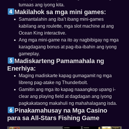
tumaas ang iyong kita.
Makilahok sa mga mini games:
Samantalahin ang iba’t ibang mini-games
kabilang ang roulette, mga slot machine at ang
Ocean King interactive.
Ang mga mini-game na ito ay nagbibigay ng mga
karagdagang bonus at pag-iba-ibahin ang iyong
gameplay.
Madiskarteng Pamamahala ng
Enerhiya:
Maging madiskarte kapag gumagamit ng mga
libreng pag-atake ng Thunderbolt.
Gamitin ang mga ito kapag naaangkop upang i-
clear ang playing field at dagdagan ang iyong
pagkakataong makahuli ng mahahalagang isda.
Pinakamahusay na Mga Casino
para sa All-Stars Fishing Game