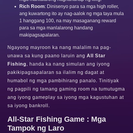
Rich Room
: Dinisenyo para sa mga high roller,
ang kuwartong ito ay nag-aalok ng mga taya mula
1 hanggang 100, na may masaganang reward
para sa mga manlalarong handang
makipagsapalaran.
Ngayong mayroon ka nang malalim na pag-
unawa sa kung paano laruin ang
All Star
Fishing
, handa ka nang simulan ang iyong
pakikipagsapalaran sa ilalim ng dagat at
humabol ng mga pambihirang panalo. Tinitiyak
ng pagpili ng tamang gaming room na tumutugma
ang iyong gameplay sa iyong mga kagustuhan at
sa iyong bankroll.
All-Star Fishing Game : Mga
Tampok ng Laro