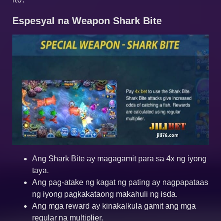
Espesyal na Weapon Shark Bite
Ang Shark Bite ay magagamit para sa 4x ng iyong
taya.
Ang pag-atake ng kagat ng pating ay nagpapataas
ng iyong pagkakataong makahuli ng isda.
Ang mga reward ay kinakalkula gamit ang mga
regular na multiplier.