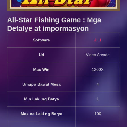
All-Star Fishing Game : Mga
Detalye at impormasyon
Software
JILI
Uri
Video Arcade
Max Win
1200X
Umupo Bawat Mesa
4
Min Laki ng Barya
1
Max na Laki ng Barya
100