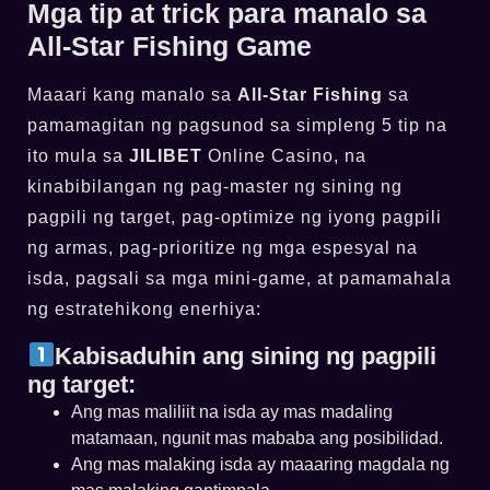
Mga tip at trick para manalo sa
All-Star Fishing Game
Maaari kang manalo sa
All-Star Fishing
sa
pamamagitan ng pagsunod sa simpleng 5 tip na
ito mula sa
JILIBET
Online Casino, na
kinabibilangan ng pag-master ng sining ng
pagpili ng target, pag-optimize ng iyong pagpili
ng armas, pag-prioritize ng mga espesyal na
isda, pagsali sa mga mini-game, at pamamahala
ng estratehikong enerhiya:
Kabisaduhin ang sining ng pagpili
ng target:
Ang mas maliliit na isda ay mas madaling
matamaan, ngunit mas mababa ang posibilidad.
Ang mas malaking isda ay maaaring magdala ng