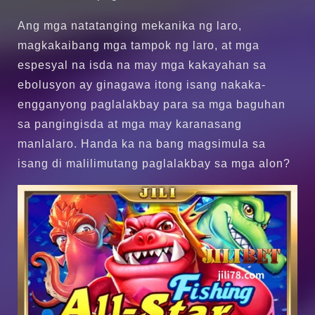
Ang mga natatanging mekanika ng laro,
magkakaibang mga tampok ng laro, at mga
espesyal na isda na may mga kakayahan sa
ebolusyon ay ginagawa itong isang nakaka-
engganyong paglalakbay para sa mga baguhan
sa pangingisda at mga may karanasang
manlalaro. Handa ka na bang magsimula sa
isang di malilimutang paglalakbay sa mga alon?