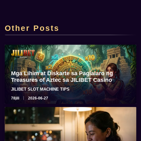
Other Posts
Mga Lihim at Diskarte sa Paglalaro ng
Treasures of Aztec sa JILIBET Casino
JILIBET SLOT MACHINE TIPS
78jili
2026-06-27