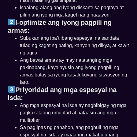
mas malaking gantimpala.
Isaalang-alang ang iyong diskarte sa pagtaya at
piliin ang iyong mga target nang naaayon.
I-optimize ang iyong pagpili ng
armas:
Subukan ang iba’t ibang espesyal na sandata
tulad ng kagat ng pating, kanyon ng dikya, at kawit
ng agila.
Ang bawat armas ay may natatanging mga
pakinabang, kaya ayusin ang iyong pagpili ng
armas batay sa iyong kasalukuyang sitwasyon ng
laro.
Priyoridad ang mga espesyal na
isda:
Ang mga espesyal na isda ay nagbibigay ng mga
pagkakataong umunlad at pataasin ang mga
multiplier.
Sa paglipas ng panahon, ang paghuli ng mga
espesyal na isda ay maaaring makabuluhang