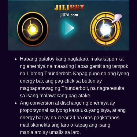
Habang patuloy kang naglalaro, makakaipon ka
ng enerhiya na maaaring ilabas gamit ang tampok
na Libreng Thunderbolt. Kapag puno na ang iyong
energy bar, ang pag-click sa button ay
magpapatawag ng Thunderbolt, na nagreresulta
sa isang malawakang pag-atake.
Ang conversion at discharge ng enerhiya ay
proporsyonal sa iyong kasalukuyang taya, at ang
energy bar ay na-clear 24 na oras pagkatapos
madiskonekta ang laro o kapag ang isang
manlalaro ay umalis sa laro.