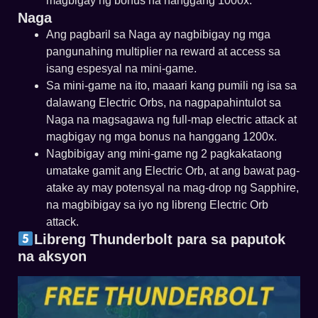
magbigay ng bonus na hanggang 1000x.
Naga
Ang pagbaril sa Naga ay nagbibigay ng mga
pangunahing multiplier na reward at access sa
isang espesyal na mini-game.
Sa mini-game na ito, maaari kang pumili ng isa sa
dalawang Electric Orbs, na nagpapahintulot sa
Naga na magsagawa ng full-map electric attack at
magbigay ng mga bonus na hanggang 1200x.
Nagbibigay ang mini-game ng 2 pagkakataong
umatake gamit ang Electric Orb, at ang bawat pag-
atake ay may potensyal na mag-drop ng Sapphire,
na magbibigay sa iyo ng libreng Electric Orb
attack.
Libreng Thunderbolt para sa paputok
na aksyon