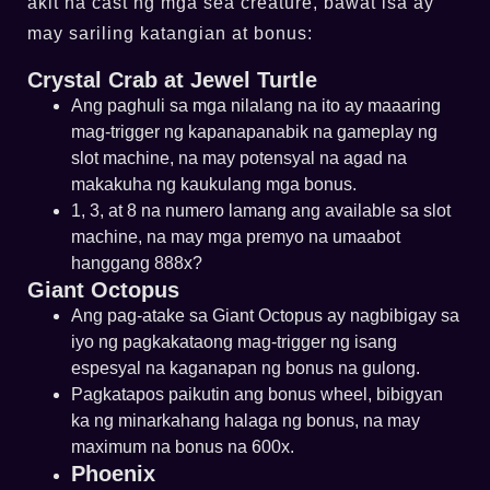
akit na cast ng mga sea creature, bawat isa ay
may sariling katangian at bonus:
Crystal Crab at Jewel Turtle
Ang paghuli sa mga nilalang na ito ay maaaring
mag-trigger ng kapanapanabik na gameplay ng
slot machine, na may potensyal na agad na
makakuha ng kaukulang mga bonus.
1, 3, at 8 na numero lamang ang available sa slot
machine, na may mga premyo na umaabot
hanggang 888x?
Giant Octopus
Ang pag-atake sa Giant Octopus ay nagbibigay sa
iyo ng pagkakataong mag-trigger ng isang
espesyal na kaganapan ng bonus na gulong.
Pagkatapos paikutin ang bonus wheel, bibigyan
ka ng minarkahang halaga ng bonus, na may
maximum na bonus na 600x.
Phoenix