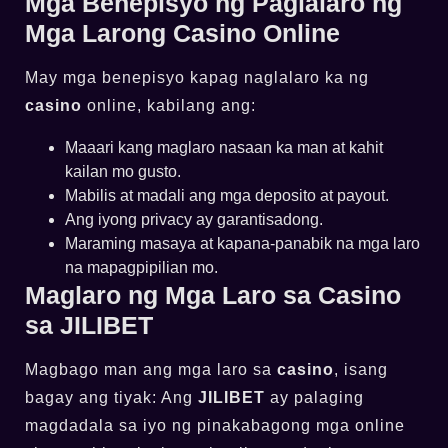
Mga Benepisyo ng Paglalaro ng
Mga Larong Casino Online
May mga benepisyo kapag naglalaro ka ng
casino
online, kabilang ang:
Maaari kang maglaro nasaan ka man at kahit
kailan mo gusto.
Mabilis at madali ang mga deposito at payout.
Ang iyong privacy ay garantisadong.
Maraming masaya at kapana-panabik na mga laro
na mapagpipilian mo.
Maglaro ng Mga Laro sa Casino
sa JILIBET
Magbago man ang mga laro sa
casino
, isang
bagay ang tiyak: Ang
JILIBET
ay palaging
magdadala sa iyo ng pinakabagong mga online