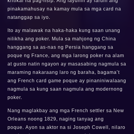
kritikal na pag-iisip. Ang layunin ay laruin ang
pinakamahusay na kamay mula sa mga card na
natanggap sa iyo.
Ito ay malawak na haka-haka kung saan unang
nilikha ang poker. Mula sa mahjong ng China
hanggang sa as-nas ng Persia hanggang sa
poque ng France, ang mga larong poker na alam
at gusto natin ngayon ay masasabing nagmula sa
maraming nakaraang laro ng baraha, bagama’t
ang French card game poque ay pinaniniwalaang
nagmula sa kung saan nagmula ang modernong
poker.
Nang maglakbay ang mga French settler sa New
Orleans noong 1829, naging tanyag ang
poque. Ayon sa aktor na si Joseph Cowell, nilaro