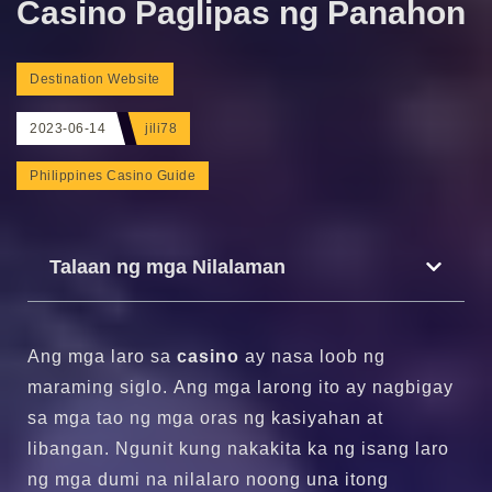
Casino Paglipas ng Panahon
Destination Website
2023-06-14
jili78
Philippines Casino Guide
Talaan ng mga Nilalaman
Ang mga laro sa
casino
ay nasa loob ng
maraming siglo. Ang mga larong ito ay nagbigay
sa mga tao ng mga oras ng kasiyahan at
libangan. Ngunit kung nakakita ka ng isang laro
ng mga dumi na nilalaro noong una itong