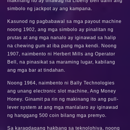
makinang ito ay tinawag na Liberty Bell dahil ang
simbolo ng jackpot ay ang kampana.
Kasunod ng pagbabawal sa mga payout machine
noong 1902, ang mga simbolo ay pinalitan ng
prutas at ang mga nanalo ay iginawad sa halip
na chewing gum at iba pang mga kendi. Noong
1907, naimbento ni Herbert Mills ang Operator
Bell, na pinasikat sa maraming lugar, kabilang
ang mga bar at tindahan.
Noong 1964, naimbento ni Bally Technologies
ang unang electronic slot machine, Ang Money
Honey. Ginamit pa rin ng makinang ito ang pull-
lever system at ang mga manlalaro ay iginawad
ng hanggang 500 coin bilang mga premyo.
Sa karagdagang hakbang sa teknolohiya, noong