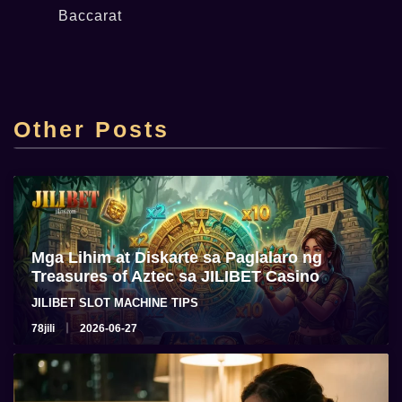
Baccarat
Other Posts
Mga Lihim at Diskarte sa Paglalaro ng
Treasures of Aztec sa JILIBET Casino
JILIBET SLOT MACHINE TIPS
78jili
2026-06-27