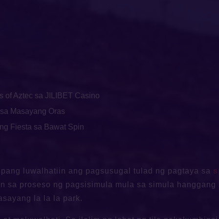
s of Aztec sa JILIBET Casino
a sa Masayang Oras
ng Fiesta sa Bawat Spin
upang luwalhatiin ang pagsusugal tulad ng pagtaya sa
s
an sa proseso ng pagsisimula mula sa simula hanggang
sayang la la la park.