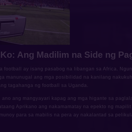
Ko: Ang Madilim na Side ng Pag
 football ay isang pasabog na libangan sa Africa. Ngun
ga manunugal ang mga posibilidad na kanilang nakukuh
ang tagahanga ng football sa Uganda.
ano ang mangyayari kapag ang mga higante sa paglalar
ataang Aprikano ang nakamamatay na epekto ng mapili
munoy para sa mabilis na pera ay nakalantad sa pelikula