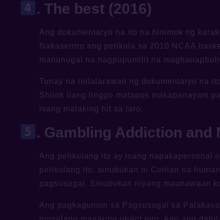
. The best (2016)
Ang dokumentaryo na ito na hinimok ng karak
Nakasentro ang pelikula sa 2010 NCAA basket
manunugal na nagpupumilit na maghanapbuh
Tunay na inilalarawan ng dokumentaryo na it
Shlink ilang linggo matapos makapanayam pa
isang malaking hit sa laro.
. Gambling Addiction and 
Ang pelikulang ito ay isang napakapersonal 
pelikulang ito, sinubukan ni Conlan na huma
pagsusugal. Sinubukan niyang maunawaan kun
Ang pagkagumon sa Pagsusugal sa Palakasan 
pinsalang maaaring idulot nito. Ano ang dahil