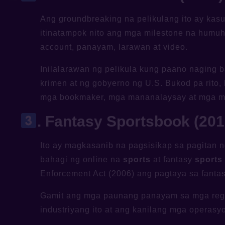
Ang groundbreaking na pelikulang ito ay kas
itinatampok nito ang mga milestone na humuh
account, panayam, larawan at video.
Inilalarawan ng pelikula kung paano naging 
krimen at ng gobyerno ng U.S. Bukod pa rito,
mga bookmaker, mga mananalaysay at mga 
. Fantasy Sportsbook (201
Ito ay magkasanib na pagsisikap sa pagitan n
bahagi ng online na
sports
at fantasy
sports
Enforcement Act (2006) ang pagtaya sa fanta
Gamit ang mga paunang panayam sa mga regul
industriyang ito at ang kanilang mga operasy