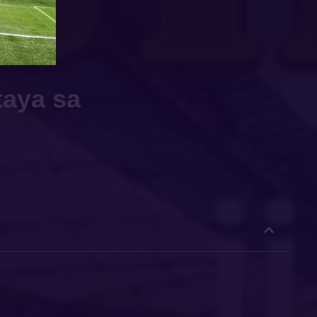
aya sa