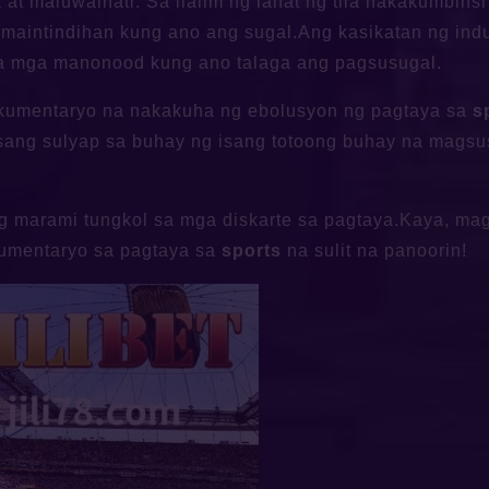
at maluwalhati. Sa ilalim ng lahat ng tila nakakumbins
a maintindihan kung ano ang sugal.Ang kasikatan ng ind
sa mga manonood kung ano talaga ang pagsusugal.
okumentaryo na nakakuha ng ebolusyon ng pagtaya sa
s
g isang sulyap sa buhay ng isang totoong buhay na mag
o ng marami tungkol sa mga diskarte sa pagtaya.Kaya, m
umentaryo sa pagtaya sa
sports
na sulit na panoorin!