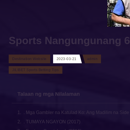
Sports Nangungunang 6
Destination Website
2023-03-21
admin
JILIBET Sports Betting Tips
Talaan ng mga Nilalaman
. Mga Gambler na Katulad Ko: Ang Madilim na Side
. TUMAYA NGAYON (2017)