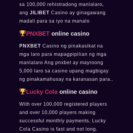
sa 100,000 rehistradong manlalaro,
ang
JILIBET
Casino ay ginagawang
madali para sa iyo na manalo
PNXBET
online casino
PNXBET
Casino ng pinakasikat na
mga laro para mapagpipilian ng mga
manlalaro Ang pnxbet ay mayroong
5,000 laro sa casino upang magbigay
ng pinakamahusay na karanasan para..
Lucky Cola
online
casino
With over 100,000 registered players
and over 10,000 players making
successful monthly payments, Lucky
Cola Casino is fast and not long.