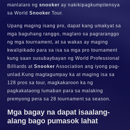
manlalaro ng
snooker
ay nakikipagkumpitensya
sa World
Snooker
Tour.
Upang maging isang pro, dapat kang umakyat sa
mga baguhang ranggo, maglaro sa pagraranggo
ng mga tournament, at sa wakas ay maging
kwalipikado para sa isa sa mga pro tournament
kung saan susubaybayan ng World Professional
Billiards at
Snooker
Association ang iyong pag-
unlad.Kung magtagumpay ka at maging isa sa
128 pros sa tour, magkakaroon ka ng
pagkakataong lumaban para sa malaking
premyong pera sa 28 tournament sa season.
Mga bagay na dapat isaalang-
alang bago pumasok lahat