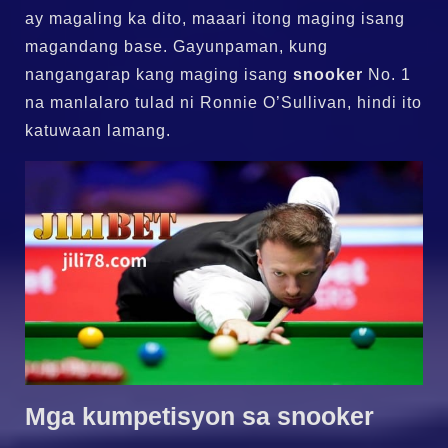
ay magaling ka dito, maaari itong maging isang
magandang base. Gayunpaman, kung
nangangarap kang maging isang
snooker
No. 1
na manlalaro tulad ni Ronnie O’Sullivan, hindi ito
katuwaan lamang.
Mga kumpetisyon sa snooker