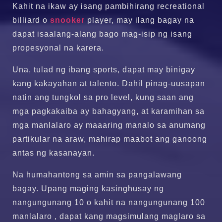
Kahit na ikaw ay isang pambihirang recreational
billiard o
snooker
player, may ilang bagay na
dapat isaalang-alang bago mag-isip ng isang
propesyonal na karera.
Una, tulad ng ibang sports, dapat may binigay
kang kakayahan at talento. Dahil pinag-uusapan
natin ang tungkol sa pro level, kung saan ang
mga pagkakaiba ay bahagyang, at karamihan sa
mga manlalaro ay maaaring manalo sa anumang
partikular na araw, mahirap maabot ang ganoong
antas ng kasanayan.
Na humahantong sa amin sa pangalawang
bagay. Upang maging kasinghusay ng
nangungunang 10 o kahit na nangungunang 100
manlalaro , dapat kang magsimulang maglaro sa