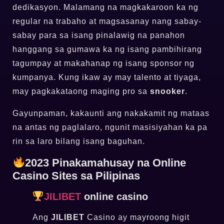
dedikasyon. Malamang na magkakaroon ka ng
regular na trabaho at magsasanay nang sabay-
sabay para sa isang pinalawig na panahon
hanggang sa gumawa ka ng isang pambihirang
tagumpay at makahanap ng isang sponsor ng
kumpanya. Kung ikaw ay may talento at tiyaga,
may pagkakataong maging pro sa
snooker
.
Gayunpaman, kakaunti ang nakakamit ng mataas
na antas ng paglalaro, ngunit masisiyahan ka pa
rin sa laro bilang isang baguhan.
2023 Pinakamahusay na Online
Casino Sites sa Pilipinas
JILIBET
online casino
Ang
JILIBET
Casino ay mayroong higit