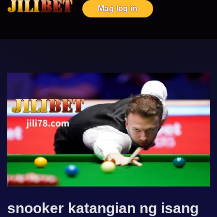
Mag log in
snooker katangian ng isang