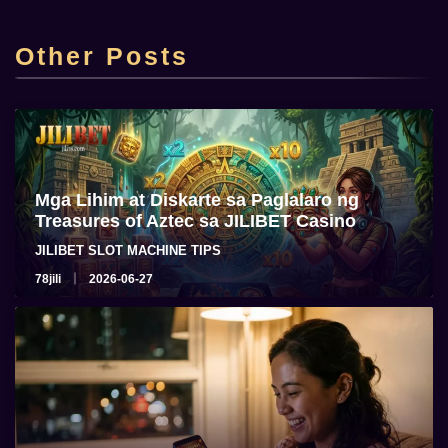
Other Posts
Mga Lihim at Diskarte sa Paglalaro ng
Treasures of Aztec sa JILIBET Casino
JILIBET SLOT MACHINE TIPS
78jili
2026-06-27