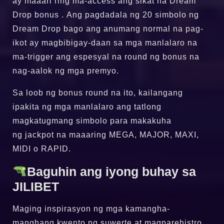
ay maaari ring ma-access ang sikat na Dream
Drop bonus . Ang pagdadala ng 20 simbolo ng
Dream Drop bago ang anumang normal na pag-
ikot ay magbibigay-daan sa mga manlalaro na
ma-trigger ang espesyal na round ng bonus na
nag-aalok ng mga premyo.
Sa loob ng bonus round na ito, kailangang
ipakita ng mga manlalaro ang tatlong
magkatugmang simbolo para makakuha
ng jackpot na maaaring MEGA, MAJOR, MAXI,
MIDI o RAPID.
Baguhin ang iyong buhay sa
JILIBET
Maging inspirasyon ng mga kamangha-
manghang kwento ng suwerte at magparehistro