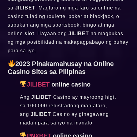
sa
JILIBET
. Maglaro ng mga laro sa online na
casino tulad ng roulette, poker at blackjack, o
subukan ang mga sportsbook, bingo at mga
online
slot
. Hayaan ang
JILIBET
na magbukas
ng mga posibilidad na makapagpabago ng buhay
para sa iyo.
2023 Pinakamahusay na Online
Casino Sites sa Pilipinas
JILIBET
online casino
Ang
JILIBET
Casino ay mayroong higit
sa 100,000 rehistradong manlalaro,
ang
JILIBET
Casino ay ginagawang
madali para sa iyo na manalo
PNXBET
online casino