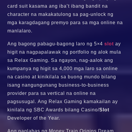
card suit kasama ang iba’t ibang bandit na
character na makakatulong sa pag-unlock ng
mga karagdagang premyo para sa mga online na
manlalaro.
Ang bagong pabagu-bagong laro ng 5×4
slot
ay
higit na nagpapalawak ng portfolio ng alok mula
sa Relax Gaming. Sa ngayon, nag-aalok ang
kumpanya ng higit sa 4,000 mga laro sa online
na casino at kinikilala sa buong mundo bilang
isang nangungunang business-to-business
provider para sa vertical na online na
pagsusugal. Ang Relax Gaming kamakailan ay
kinilala ng SBC Awards bilang Casino/
Slot
Developer of the Year.
Ang paglabas ng Money Train Origins Dream