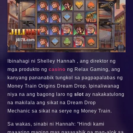
Ibinahagi ni Shelley Hannah , ang direktor ng
mga produkto ng
casino
ng Relax Gaming, ang
kanyang pananabik tungkol sa pagpapalabas ng
Money Train Origins Dream Drop. Ipinaliwanag
niya na ang bagong laro ng
slot
ay nakakatulong
na makilala ang sikat na Dream Drop
Mechanic sa sikat na serye ng Money Train.
Sa wakas, sinabi ni Hannah: “Hindi kami
maaaring maging mas nasasabik na mag-alok sa