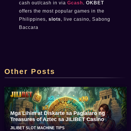
cash out/cash in via
Gcash
.
OKBET
offers the most popular games in the
Philippines,
slots
, live casino, Sabong
Baccara
Other Posts
Mga Lihim at Diskarte sa Paglalaro ng
Treasures of Aztec sa JILIBET Casino
JILIBET SLOT MACHINE TIPS