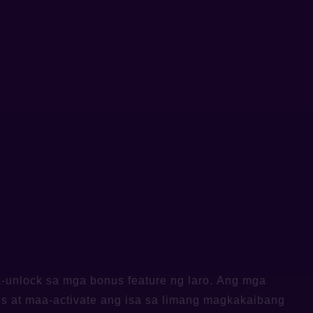
-unlock sa mga bonus feature ng laro. Ang mga
ns at maa-activate ang isa sa limang magkakaibang