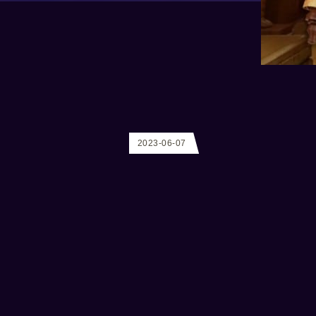
Slot Game Review ng:L
Destination Website
2023-06-07
jili78
JILIBET Slot Machine Tips
Talaan ng mga Nilalaman
Pangkalahatang-ideya ng laro
Paano laruin