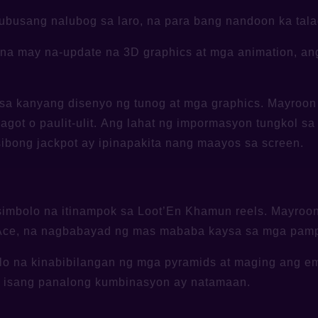
lubusang nalubog sa laro, na para bang nandoon ka t
o na may na-update na 3D graphics at mga animation, 
a kanyang disenyo ng tunog at mga graphics. Mayroon 
agot o paulit-ulit. Ang lahat ng impormasyon tungkol 
ibong jackpot ay ipinapakita nang maayos sa screen.
imbolo na itinampok sa Loot’En Khamun reels. Mayroon
Ace, na nagbabayad ng mas mababa kaysa sa mga pamp
 na kinabibilangan ng mga pyramids at maging ang em
 isang panalong kumbinasyon ay natamaan.