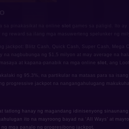
ro
a sa pinakasikat na online
slot
games sa paligid. Ito ay
y ng reward sa ilang mga masuwerteng spelunker ng mi
ng jackpot: Blitz Cash, Quick Cash, Super Cash, Mega 
y na nagbubunga ng $1,5 milyon at may average na hal
g masaya at kapana-panabik na mga online
slot
, ang Loo
alaki ng 95.3%, na partikular na mataas para sa isan
ing progressive jackpot na nangangahulugang makuku
at tatlong hanay ng magandang idinisenyong sinaunan
gahulugan ito na mayroong bayad na ‘All Ways’ at ma
ng mga panalo ng progresibong jackpot.