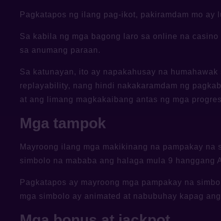
Pagkatapos ng ilang pag-ikot, pakiramdam mo ay 
Sa kabila ng mga bagong laro sa online na casin
sa anumang paraan.
Sa katunayan, ito ay napakahusay na humahawak s
replayability, nang hindi nakakaramdam ng pagkab
at ang limang magkakaibang antas ng mga progres
Mga tampok
Mayroong ilang mga makikinang na pampakay na s
simbolo na mababa ang halaga mula 9 hanggang 
Pagkatapos ay mayroong mga pampakay na simbolo
mga simbolo ay animated at nabubuhay kapag ang
Mga bonus at jackpot