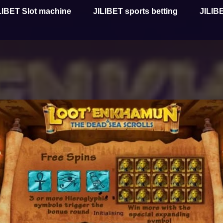
LIBET Slot machine
JILIBET sports betting
JILIBE