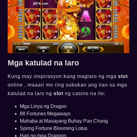
Mga katulad na laro
Kung may inspirasyon kang maglaro ng mga
slot
online , maaari mo ring subukan ang ilan sa mga
katulad na laro ng
slot
ng casino na ito:
Mga Linya ng Dragon
88 Fortunes Megaways
Mahaba at Masayang Buhay Pan Chang
Spring Fortune Blooming Lotus
Hari ng mga Dragons