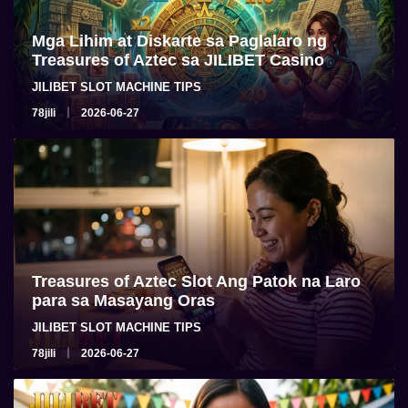
Mga Lihim at Diskarte sa Paglalaro ng
Treasures of Aztec sa JILIBET Casino
JILIBET SLOT MACHINE TIPS
78jili
2026-06-27
Treasures of Aztec Slot Ang Patok na Laro
para sa Masayang Oras
JILIBET SLOT MACHINE TIPS
78jili
2026-06-27