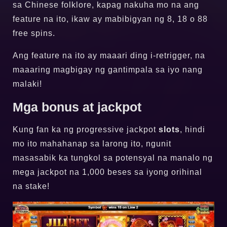
sa Chinese folklore, kapag nakuha mo na ang
feature na ito, ikaw ay mabibigyan ng 8, 18 o 88
free spins.
Ang feature na ito ay maaari ding i-retrigger, na
maaaring magbigay ng gantimpala sa iyo nang
malaki!
Mga bonus at jackpot
Kung fan ka ng progressive jackpot
slots
, hindi
mo ito mahahanap sa larong ito, ngunit
masasabik ka tungkol sa potensyal na manalo ng
mega jackpot na 1,000 beses sa iyong orihinal
na stake!