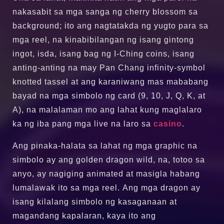
nakasabit sa mga sanga ng cherry blossom sa
background; ito ang nagtatakda ng yugto para sa
mga reel, na kinabibilangan ng isang gintong
ingot, isda, isang bag ng I-Ching coins, isang
anting-anting na may Pan Chang infinity-symbol
knotted tassel at ang karaniwang mas mababang
bayad na mga simbolo ng card (9, 10, J, Q, K, at
A), na malalaman mo ang lahat kung maglalaro
ka ng iba pang mga live na laro sa
casino
.
Ang pinaka-halata sa lahat ng mga graphic na
simbolo ay ang golden dragon wild, na, totoo sa
anyo, ay nagiging animated at masigla habang
lumalawak ito sa mga reel. Ang mga dragon ay
isang kilalang simbolo ng kasaganaan at
magandang kapalaran, kaya ito ang