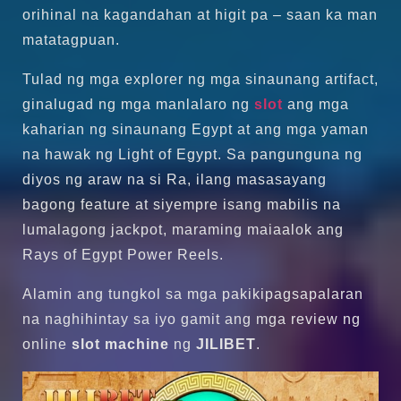
orihinal na kagandahan at higit pa – saan ka man
matatagpuan.
Tulad ng mga explorer ng mga sinaunang artifact,
ginalugad ng mga manlalaro ng
slot
ang mga
kaharian ng sinaunang Egypt at ang mga yaman
na hawak ng Light of Egypt. Sa pangunguna ng
diyos ng araw na si Ra, ilang masasayang
bagong feature at siyempre isang mabilis na
lumalagong jackpot, maraming maiaalok ang
Rays of Egypt Power Reels.
Alamin ang tungkol sa mga pakikipagsapalaran
na naghihintay sa iyo gamit ang mga review ng
online
slot machine
ng
JILIBET
.