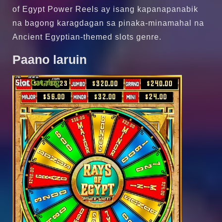
of Egypt Power Reels ay isang kapanapanabik
na bagong karagdagan sa pinaka-minamahal na
Ancient Egyptian-themed slots genre.
Paano laruin