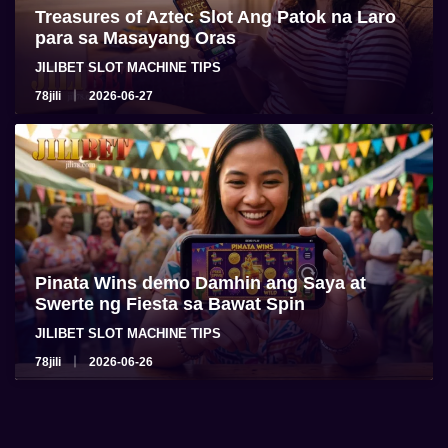
Treasures of Aztec Slot Ang Patok na Laro
para sa Masayang Oras
JILIBET SLOT MACHINE TIPS
78jili
2026-06-27
Pinata Wins demo Damhin ang Saya at
Swerte ng Fiesta sa Bawat Spin
JILIBET SLOT MACHINE TIPS
78jili
2026-06-26