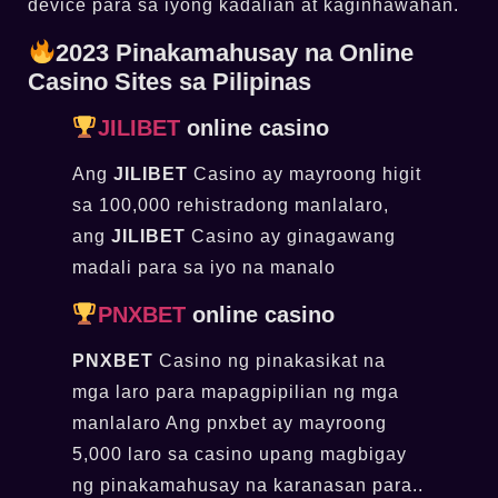
device para sa iyong kadalian at kaginhawahan.
2023 Pinakamahusay na Online
Casino Sites sa Pilipinas
JILIBET
online casino
Ang
JILIBET
Casino ay mayroong higit
sa 100,000 rehistradong manlalaro,
ang
JILIBET
Casino ay ginagawang
madali para sa iyo na manalo
PNXBET
online casino
PNXBET
Casino ng pinakasikat na
mga laro para mapagpipilian ng mga
manlalaro Ang pnxbet ay mayroong
5,000 laro sa casino upang magbigay
ng pinakamahusay na karanasan para..