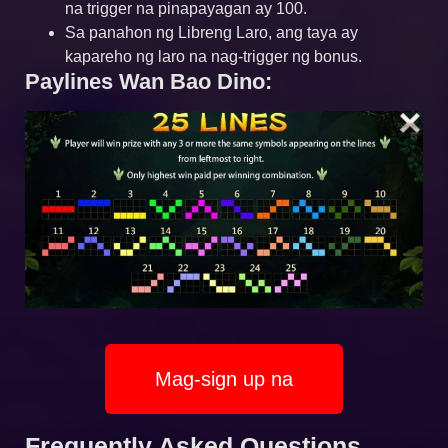
na trigger na pinapayagan ay 100.
Sa panahon ng Libreng Laro, ang taya ay
kapareho ng laro na nag-trigger ng bonus.
Paylines Wan Bao Dino:
Mag-sign up na
Frequently Asked Questions