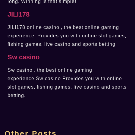
long. Winning is that simple!
JILI178
JILI178 online casino , the best online gaming
experience. Provides you with online slot games,
fishing games, live casino and sports betting.
Sw casino
Sw casino , the best online gaming
experience.Sw casino Provides you with online
slot games, fishing games, live casino and sports
betting.
Other Posts