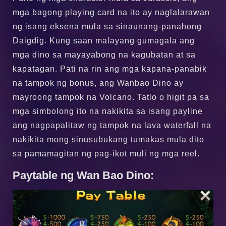
mga bagong playing card na ito ay naglalarawan
ng isang eksena mula sa sinaunang-panahong
Daigdig. Kung saan malayang gumagala ang
mga dino sa mayayabong na kagubatan at sa
kapatagan. Pati na rin ang mga kapana-panabik
na tampok ng bonus, ang Wanbao Dino ay
mayroong tampok na Volcano. Tatlo o higit pa sa
mga simbolong ito na nakikita sa isang payline
ang nagpapalitaw ng tampok na lava waterfall na
nakikita mong sinusubukang tumakas mula dito
sa pamamagitan ng pag-ikot muli ng mga reel.
Paytable ng Wan Bao Dino: