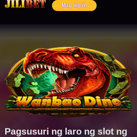
Mag log in
Pagsusuri ng laro ng slot ng