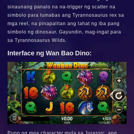
sinaunang panalo na na-trigger ng scatter na
simbolo para lumabas ang Tyrannosaurus rex sa
mga reel, na pinapalitan ang lahat ng iba pang
simbolo ng dinosaur. Gayundin, mag-ingat para
sa Tyrannosaurus Wilds.
Interface ng Wan Bao Dino:
Puno ng mga character mula sa Jurassic, ang