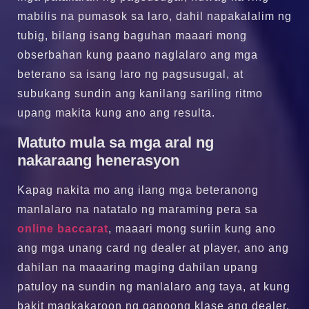
mabilis na pumasok sa laro, dahil napakalalim ng
tubig, bilang isang baguhan maaari mong
obserbahan kung paano naglalaro ang mga
beterano sa isang laro ng pagsusugal, at
subukang sundin ang kanilang sariling ritmo
upang makita kung ano ang resulta.
Matuto mula sa mga aral ng
nakaraang henerasyon
Kapag nakita mo ang ilang mga beteranong
manlalaro na natatalo ng maraming pera sa
online baccarat
, maaari mong suriin kung ano
ang mga unang card ng dealer at player, ano ang
dahilan na maaaring maging dahilan upang
patuloy na sundin ng manlalaro ang taya, at kung
bakit magkakaroon ng ganoong klase ang dealer.