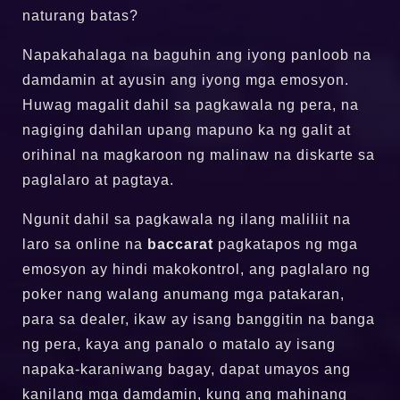
naturang batas?
Napakahalaga na baguhin ang iyong panloob na
damdamin at ayusin ang iyong mga emosyon.
Huwag magalit dahil sa pagkawala ng pera, na
nagiging dahilan upang mapuno ka ng galit at
orihinal na magkaroon ng malinaw na diskarte sa
paglalaro at pagtaya.
Ngunit dahil sa pagkawala ng ilang maliliit na
laro sa online na
baccarat
pagkatapos ng mga
emosyon ay hindi makokontrol, ang paglalaro ng
poker nang walang anumang mga patakaran,
para sa dealer, ikaw ay isang banggitin na banga
ng pera, kaya ang panalo o matalo ay isang
napaka-karaniwang bagay, dapat umayos ang
kanilang mga damdamin, kung ang mahinang