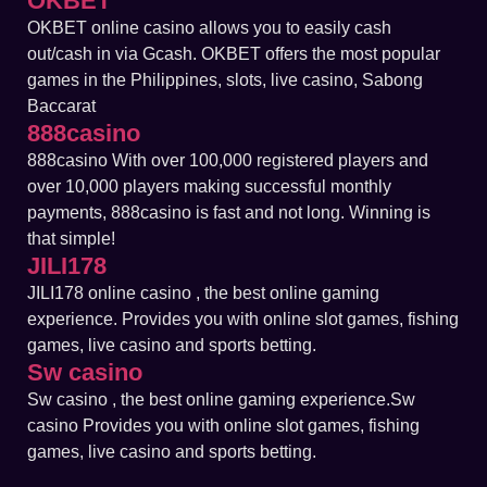
OKBET
OKBET online casino allows you to easily cash
out/cash in via Gcash. OKBET offers the most popular
games in the Philippines, slots, live casino, Sabong
Baccarat
888casino
888casino With over 100,000 registered players and
over 10,000 players making successful monthly
payments, 888casino is fast and not long. Winning is
that simple!
JILI178
JILI178 online casino , the best online gaming
experience. Provides you with online slot games, fishing
games, live casino and sports betting.
Sw casino
Sw casino , the best online gaming experience.Sw
casino Provides you with online slot games, fishing
games, live casino and sports betting.