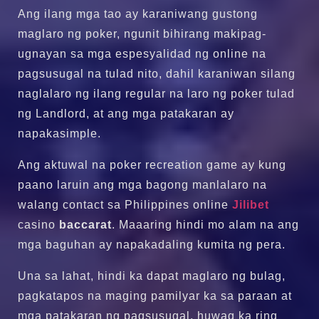
Ang ilang mga tao ay karaniwang gustong
maglaro ng poker, ngunit bihirang makipag-
ugnayan sa mga espesyalidad ng online na
pagsusugal na tulad nito, dahil karaniwan silang
naglalaro ng ilang regular na laro ng poker tulad
ng Landlord, at ang mga patakaran ay
napakasimple.
Ang aktuwal na poker recreation game ay kung
paano laruin ang mga bagong manlalaro na
walang contact sa Philippines online
Jilibet
casino
baccarat
. Maaaring hindi mo alam na ang
mga baguhan ay napakadaling kumita ng pera.
Una sa lahat, hindi ka dapat maglaro ng bulag,
pagkatapos na maging pamilyar ka sa paraan at
mga patakaran ng pagsusugal, huwag ka ring