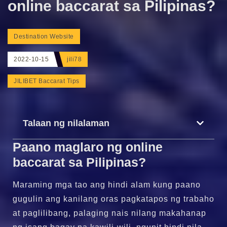
online baccarat sa Pilipinas?
Destination Website
2022-10-15
jili78
JILIBET Baccarat Tips
Talaan ng nilalaman
Paano maglaro ng online
baccarat sa Pilipinas?
Maraming mga tao ang hindi alam kung paano
gugulin ang kanilang oras pagkatapos ng trabaho
at paglilibang, palaging nais nilang makahanap