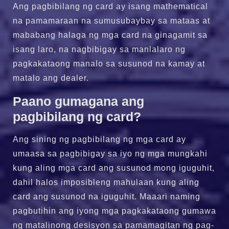
Ang pagbibilang ng card ay isang mathematical
na pamamaraan na sumusubaybay sa mataas at
mababang halaga ng mga card na ginagamit sa
isang laro, na nagbibigay sa manlalaro ng
pagkakataong manalo sa susunod na kamay at
matalo ang dealer.
Paano gumagana ang
pagbibilang ng card?
Ang sining ng pagbibilang ng mga card ay
umaasa sa pagbibigay sa iyo ng mga mungkahi
kung aling mga card ang susunod mong iguguhit,
dahil halos imposibleng mahulaan kung aling
card ang susunod na iguguhit. Maaari naming
pagbutihin ang iyong mga pagkakataong gumawa
ng matalinong desisyon sa pamamagitan ng pag-