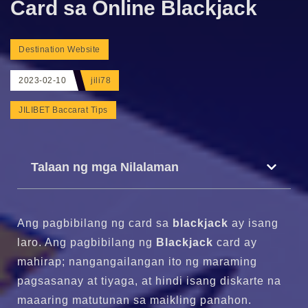
Card sa Online Blackjack
Destination Website
2023-02-10
jili78
JILIBET Baccarat Tips
Talaan ng mga Nilalaman
Ang pagbibilang ng card sa
blackjack
ay isang
laro. Ang pagbibilang ng
Blackjack
card ay
mahirap; nangangailangan ito ng maraming
pagsasanay at tiyaga, at hindi isang diskarte na
maaaring matutunan sa maikling panahon.