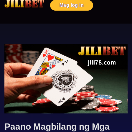
Mag log in
Paano Magbilang ng Mga