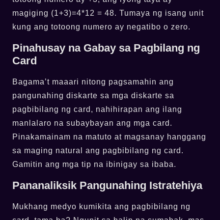
magiging (1+3)=4*12 = 48. Tumaya ng isang unit
kung ang totoong numero ay negatibo o zero.
Pinahusay na Gabay sa Pagbilang ng
Card
Bagama’t maaari nitong pagsamahin ang
pangunahing diskarte sa mga diskarte sa
pagbibilang ng card, nahihirapan ang ilang
manlalaro na subaybayan ang mga card.
Pinakamainam na matuto at magsanay hanggang
sa maging natural ang pagbibilang ng card.
Gamitin ang mga tip na ibinigay sa ibaba.
Pananaliksik Pangunahing Istratehiya
Mukhang medyo kumikita ang pagbibilang ng