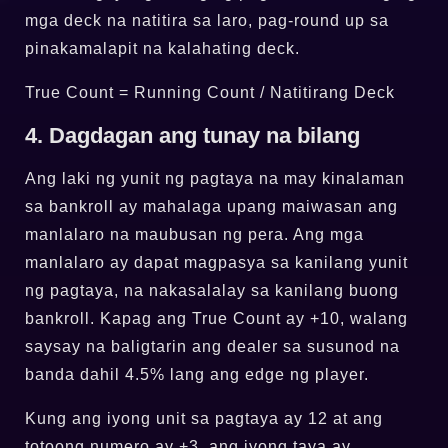
mga deck na natitira sa laro, pag-round up sa
pinakamalapit na kalahating deck.
True Count = Running Count / Natitirang Deck
4. Dagdagan ang tunay na bilang
Ang laki ng yunit ng pagtaya na may kinalaman
sa bankroll ay mahalaga upang maiwasan ang
manlalaro na maubusan ng pera. Ang mga
manlalaro ay dapat magpasya sa kanilang yunit
ng pagtaya, na nakasalalay sa kanilang buong
bankroll. Kapag ang True Count ay +10, walang
saysay na baligtarin ang dealer sa susunod na
banda dahil 4.5% lang ang edge ng player.
Kung ang iyong unit sa pagtaya ay 12 at ang
totoong numero ay +3, ang iyong taya ay