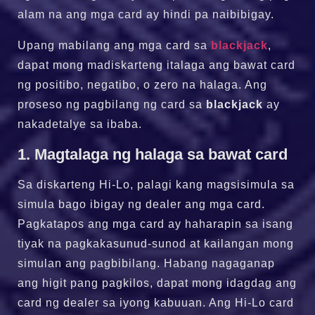
alam na ang mga card ay hindi pa naibibigay.
Upang mabilang ang mga card sa
blackjack
,
dapat mong madiskarteng italaga ang bawat card
ng positibo, negatibo, o zero na halaga. Ang
proseso ng pagbilang ng card sa
blackjack
ay
nakadetalye sa ibaba.
1. Magtalaga ng halaga sa bawat card
Sa diskarteng Hi-Lo, palagi kang magsisimula sa
simula bago ibigay ng dealer ang mga card.
Pagkatapos ang mga card ay haharapin sa isang
tiyak na pagkakasunud-sunod at kailangan mong
simulan ang pagbibilang. Habang nagaganap
ang higit pang pagkilos, dapat mong idagdag ang
card ng dealer sa iyong kabuuan. Ang Hi-Lo card