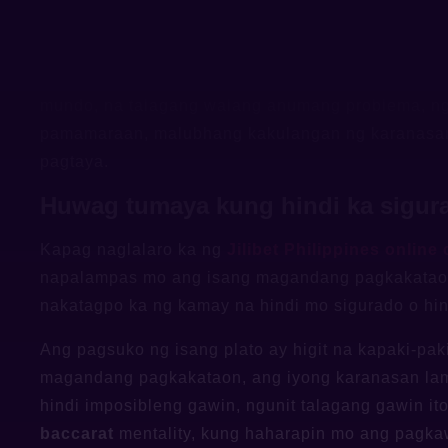
kamalayan. , ito ang estado ng maraming tao na n
Ang aktwal na katotohanan ay mayroong maraming 
nakikinig sa ibang tao na nag-uusap tungkol sa para
mundo, na talagang walang anumang problema, ngu
pamamaraan, malubhang kakulangan ng karanasan, 
pagtaya.
Huwag tumaya kung hindi ka sigura
Kapag naglalaro ka ng
Jilibet Philippines online
napalampas mo ang isang magandang pagkakataon, 
nakatagpo ka ng kamay na hindi mo sigurado o hin
Ang pagsuko ng isang plato ay higit na kapaki-pa
magandang pagkakataon, ang iyong karanasan lama
hindi imposibleng gawin, ngunit talagang gawin i
baccarat
mentality, kung haharapin mo ang pagkawa