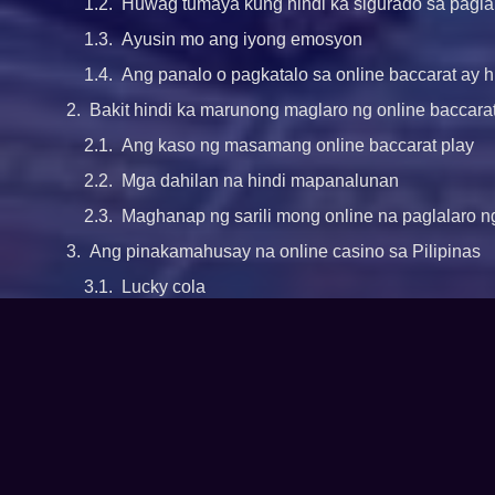
Huwag tumaya kung hindi ka sigurado sa paglal
Ayusin mo ang iyong emosyon
Ang panalo o pagkatalo sa online baccarat ay 
Bakit hindi ka marunong maglaro ng online baccar
Ang kaso ng masamang online baccarat play
Mga dahilan na hindi mapanalunan
Maghanap ng sarili mong online na paglalaro n
Ang pinakamahusay na online casino sa Pilipinas
Lucky cola
PNXBET
OKBET
888casino
JILI178
Sw casino