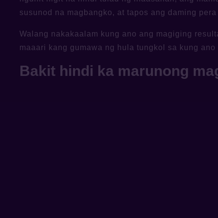
susunod na magbangko, at tapos ang daming pera n
Walang nakakaalam kung ano ang magiging resulta
maaari kang gumawa ng hula tungkol sa kung ano a
Bakit hindi ka marunong ma