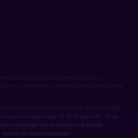
nonood lamang ng ilang mga video sa internet,
, sila ay direktang inilalapat sa ang tunay na
yak na uri ng paraan ng paglalaro at
tapos ay halos lahat ng oras ay walang taros na
adong sigurado, may nagsasabi na baka
 kaya mo, huminto ka. tumataya nang bulag kapag
ya huwag isipin na pinalampas mo lang ang isang
, para sa mga bagay na hindi sigurado, ito ay
b, kaya mahalaga din na maglaro ng
online
g tanong na dapat pag-isipan.