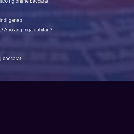
aro ng online baccarat
hindi ganap
at? Ano ang mga dahilan?
g baccarat