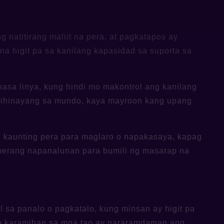
 natitirang maliit na pera, at pagkatapos ay
a higit pa sa kanilang kapasidad sa suporta sa
asa linya, kung hindi mo makontrol ang kanilang
hihinayang sa mundo, kaya mayroon kang upang
g kaunting pera para maglaro o napakasaya, kapag
 perang napanalunan para bumili ng masarap na
 sa panalo o pagkatalo, kung minsan ay higit pa
y ko karamihan sa mga tao ay nararamdaman ang