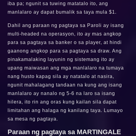
iba pa; ngunit sa tuwing matatalo ito, ang
manlalaro ay dapat bumalik sa taya mula $1.
Dahil ang paraan ng pagtaya sa Paroli ay isang
multi-headed na operasyon, ito ay mas angkop
para sa pagtaya sa banker o sa player, at hindi
gaanong angkop para sa pagtaya sa draw. Ang
pinakamalaking layunin ng sistemang ito ay
upang maiwasan ang mga manlalaro na tumaya
nang husto kapag sila ay natatalo at nasira,
ngunit mahalagang tandaan na kung ang isang
manlalaro ay nanalo ng 5-6 na laro sa isang
hilera, ito rin ang oras kung kailan sila dapat
limitahan ang halaga ng kanilang taya. Lumayo
sa mesa ng pagtaya.
Paraan ng pagtaya sa MARTINGALE