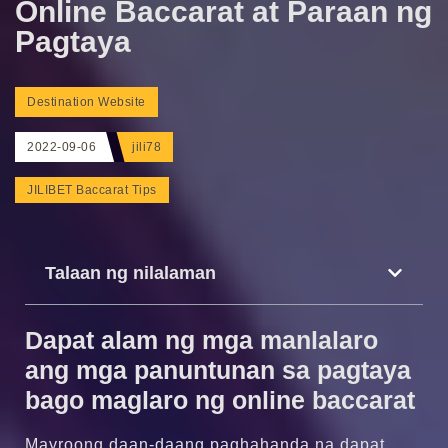
Online Baccarat at Paraan ng
Pagtaya
Destination Website
2022-09-06
jili78
JILIBET Baccarat Tips
Talaan ng nilalaman
Dapat alam ng mga manlalaro
ang mga panuntunan sa pagtaya
bago maglaro ng online baccarat
Mayroong daan-daang paghahanda na dapat