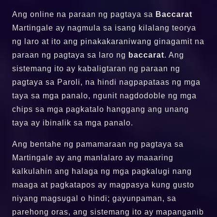
Ang online na paraan ng pagtaya sa
Baccarat
Martingale ay nagmula sa isang kilalang teorya
ng laro at ito ang pinakakaraniwang ginagamit na
paraan ng pagtaya sa laro ng
baccarat
. Ang
sistemang ito ay kabaligtaran ng paraan ng
pagtaya sa Paroli, na hindi nagpapataas ng mga
taya sa mga panalo, ngunit nagdodoble ng mga
chips sa mga pagkatalo hanggang ang unang
taya ay ibinalik sa mga panalo.
Ang bentahe ng pamamaraan ng pagtaya sa
Martingale ay ang manlalaro ay maaaring
kalkulahin ang halaga ng mga pagkalugi nang
maaga at pagkatapos ay magpasya kung gusto
niyang magsugal o hindi; gayunpaman, sa
parehong oras, ang sistemang ito ay mapanganib