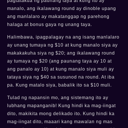
pagtatakda ng paunang taya at kung ito ay
manalo, ang ikalawang round ay dinoble upang
ang manlalaro ay makatanggap ng parehong
halaga at bonus gaya ng unang taya.
Halimbawa, ipagpalagay na ang isang manlalaro
ay unang tumaya ng $10 at kung manalo siya ay
makakakuha siya ng $20; ang ikalawang round
ay tumaya ng $20 (ang paunang taya ay 10 at
ang panalo ay 10) at kung manalo siya muli ay
tataya siya ng $40 sa susunod na round. At iba
pa. Kung matalo siya, babalik ito sa $10 muli.
Tulad ng napansin mo, ang sistemang ito ay
lubhang mapanganib! Kung hindi ka mag-iingat
dito, makikita mong delikado ito. Kung hindi ka
mag-iingat dito, maaari kang mawalan ng mas