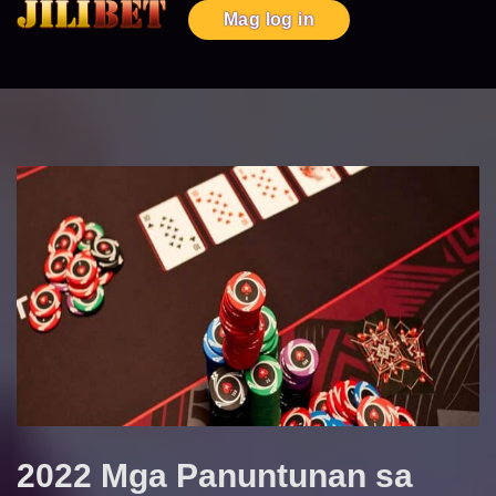
Mag log in
2022 Mga Panuntunan sa