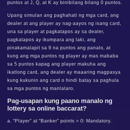
puntos at J, Q, at K ay binibilang bilang 0 puntos.
Upang simulan ang paghahati ng mga card, ang
dealer at ang player ay nag-aayos ng isang card,
una sa player at pagkatapos ay sa dealer,
pagkatapos ay ikumpara ang laki, ang
pinakamalapit sa 9 na puntos ang panalo, at
kung ang mga puntos ng player ay mas mababa
sa 5 puntos kapag ang player makuha ang
ikatlong card, ang dealer ay maaaring magpasya
kung kukunin ang card o hindi batay sa paghula
sa mga puntos ng manlalaro.
Pag-usapan kung paano manalo ng
lottery sa online baccarat?
a. “Player” at “Banker” points = 0: Mandatory.