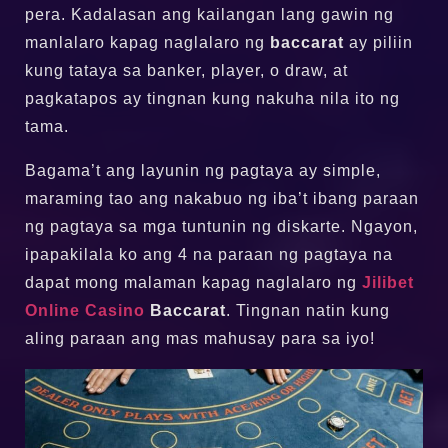
pera. Kadalasan ang kailangan lang gawin ng
manlalaro kapag naglalaro ng
baccarat
ay piliin
kung tataya sa banker, player, o draw, at
pagkatapos ay tingnan kung nakuha nila ito ng
tama.
Bagama’t ang layunin ng pagtaya ay simple,
maraming tao ang nakabuo ng iba’t ibang paraan
ng pagtaya sa mga tuntunin ng diskarte. Ngayon,
ipapakilala ko ang 4 na paraan ng pagtaya na
dapat mong malaman kapag naglalaro ng
Jilibet
Online Casino
Baccarat
. Tingnan natin kung
aling paraan ang mas mahusay para sa iyo!