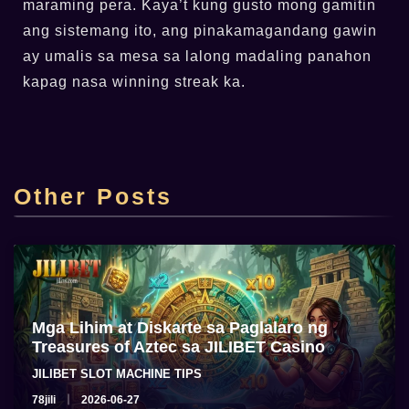
maraming pera. Kaya’t kung gusto mong gamitin
ang sistemang ito, ang pinakamagandang gawin
ay umalis sa mesa sa lalong madaling panahon
kapag nasa winning streak ka.
Other Posts
Mga Lihim at Diskarte sa Paglalaro ng
Treasures of Aztec sa JILIBET Casino
JILIBET SLOT MACHINE TIPS
78jili
2026-06-27