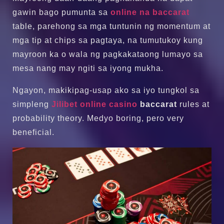
gawin bago pumunta sa
online na baccarat
table, parehong sa mga tuntunin ng momentum at
mga tip at chips sa pagtaya, na tumutukoy kung
mayroon ka o wala ng pagkakataong lumayo sa
mesa nang may ngiti sa iyong mukha.
Ngayon, makikipag-usap ako sa iyo tungkol sa
simpleng
Jilibet online casino
baccarat
rules at
probability theory. Medyo boring, pero very
beneficial.