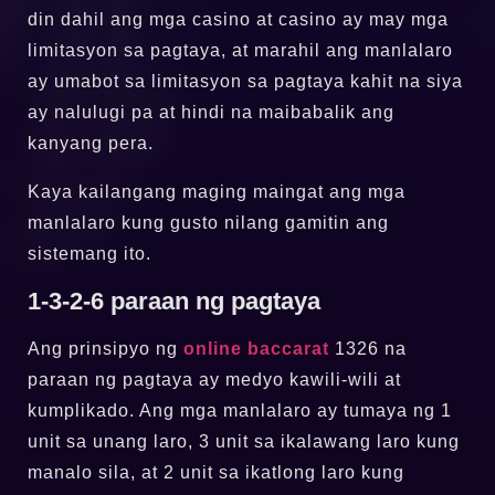
din dahil ang mga casino at casino ay may mga
limitasyon sa pagtaya, at marahil ang manlalaro
ay umabot sa limitasyon sa pagtaya kahit na siya
ay nalulugi pa at hindi na maibabalik ang
kanyang pera.
Kaya kailangang maging maingat ang mga
manlalaro kung gusto nilang gamitin ang
sistemang ito.
1-3-2-6 paraan ng pagtaya
Ang prinsipyo ng
online baccarat
1326 na
paraan ng pagtaya ay medyo kawili-wili at
kumplikado. Ang mga manlalaro ay tumaya ng 1
unit sa unang laro, 3 unit sa ikalawang laro kung
manalo sila, at 2 unit sa ikatlong laro kung