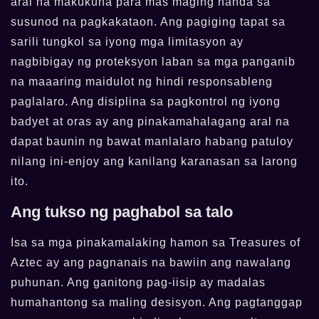
aral na makukuha para mas maging handa sa
susunod na pagkakataon. Ang pagiging tapat sa
sarili tungkol sa iyong mga limitasyon ay
nagbibigay ng proteksyon laban sa mga panganib
na maaaring maidulot ng hindi responsableng
paglalaro. Ang disiplina sa pagkontrol ng iyong
badyet at oras ay ang pinakamahalagang aral na
dapat baunin ng bawat manlalaro habang patuloy
nilang ini-enjoy ang kanilang karanasan sa larong
ito.
Ang tukso ng paghabol sa talo
Isa sa mga pinakamalaking hamon sa Treasures of
Aztec ay ang pagnanais na bawiin ang nawalang
puhunan. Ang ganitong pag-iisip ay madalas
humahantong sa maling desisyon. Ang pagtanggap