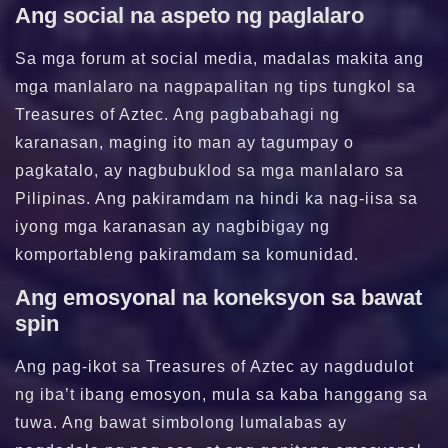
Ang social na aspeto ng paglalaro
Sa mga forum at social media, madalas makita ang
mga manlalaro na nagpapalitan ng tips tungkol sa
Treasures of Aztec. Ang pagbabahagi ng
karanasan, maging ito man ay tagumpay o
pagkatalo, ay nagbubuklod sa mga manlalaro sa
Pilipinas. Ang pakiramdam na hindi ka nag-iisa sa
iyong mga karanasan ay nagbibigay ng
komportableng pakiramdam sa komunidad.
Ang emosyonal na koneksyon sa bawat
spin
Ang pag-ikot sa Treasures of Aztec ay nagdudulot
ng iba’t ibang emosyon, mula sa kaba hanggang sa
tuwa. Ang bawat simbolong lumalabas ay