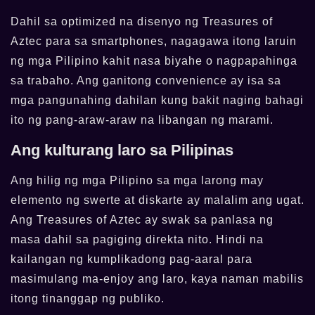
Dahil sa optimized na disenyo ng Treasures of
Aztec para sa smartphones, nagagawa itong laruin
ng mga Pilipino kahit nasa biyahe o nagpapahinga
sa trabaho. Ang ganitong convenience ay isa sa
mga pangunahing dahilan kung bakit naging bahagi
ito ng pang-araw-araw na libangan ng marami.
Ang kulturang laro sa Pilipinas
Ang hilig ng mga Pilipino sa mga larong may
elemento ng swerte at diskarte ay malalim ang ugat.
Ang Treasures of Aztec ay swak sa panlasa ng
masa dahil sa pagiging direkta nito. Hindi na
kailangan ng kumplikadong pag-aaral para
masimulang ma-enjoy ang laro, kaya naman mabilis
itong tinanggap ng publiko.