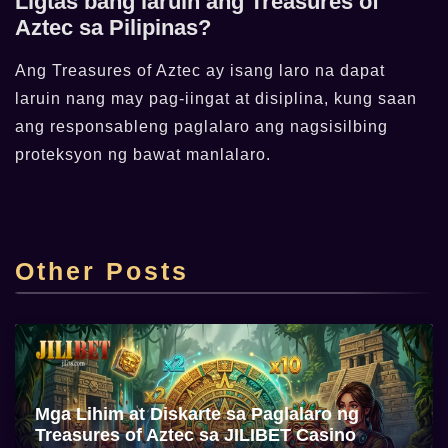
Ligtas bang laruin ang Treasures of
Aztec sa Pilipinas?
Ang Treasures of Aztec ay isang laro na dapat
laruin nang may pag-iingat at disiplina, kung saan
ang responsableng paglalaro ang nagsisilbing
proteksyon ng bawat manlalaro.
Other Posts
Mga Lihim at Diskarte sa Paglalaro ng
Treasures of Aztec sa JILIBET Casino