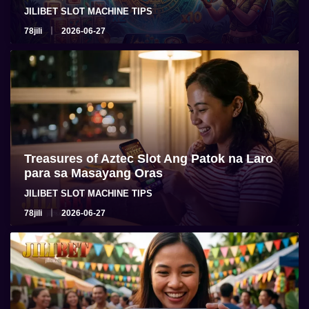
JILIBET SLOT MACHINE TIPS
78jili
2026-06-27
Treasures of Aztec Slot Ang Patok na Laro
para sa Masayang Oras
JILIBET SLOT MACHINE TIPS
78jili
2026-06-27