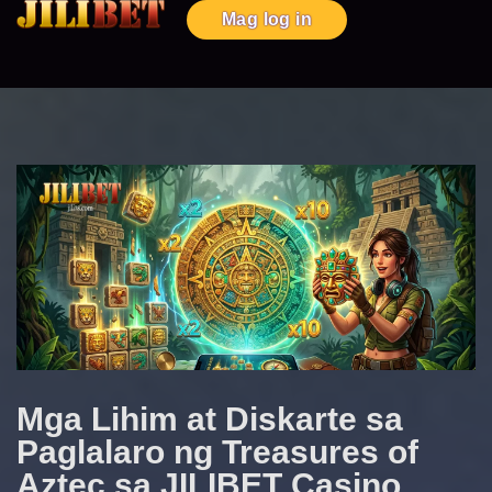
Mag log in
Mga Lihim at Diskarte sa
Paglalaro ng Treasures of
Aztec sa JILIBET Casino