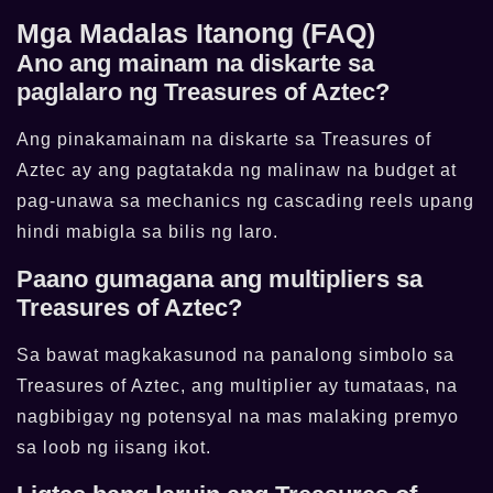
Mga Madalas Itanong (FAQ)
Ano ang mainam na diskarte sa
paglalaro ng Treasures of Aztec?
Ang pinakamainam na diskarte sa Treasures of
Aztec ay ang pagtatakda ng malinaw na budget at
pag-unawa sa mechanics ng cascading reels upang
hindi mabigla sa bilis ng laro.
Paano gumagana ang multipliers sa
Treasures of Aztec?
Sa bawat magkakasunod na panalong simbolo sa
Treasures of Aztec, ang multiplier ay tumataas, na
nagbibigay ng potensyal na mas malaking premyo
sa loob ng iisang ikot.