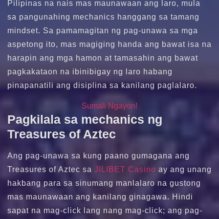
Pilipinas na nais mas maunawaan ang laro, mula
sa pangunahing mechanics hanggang sa tamang
mindset. Sa pamamagitan ng pag-unawa sa mga
aspetong ito, mas magiging handa ang bawat isa na
harapin ang mga hamon at tamasahin ang bawat
pagkakataon na ibinibigay ng laro habang
pinapanatili ang disiplina sa kanilang paglalaro.
Sumali Ngayon!
Pagkilala sa mechanics ng
Treasures of Aztec
Ang pag-unawa sa kung paano gumagana ang
Treasures of Aztec sa
JILIBET Casino
ay ang unang
hakbang para sa sinumang manlalaro na gustong
mas maunawaan ang kanilang ginagawa. Hindi
sapat na mag-click lang nang mag-click; ang pag-