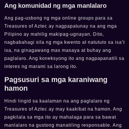
Ang komunidad ng mga manlalaro
Ang pag-usbong ng mga online groups para sa
Treasures of Aztec ay nagpapatunay na ang mga
Pilipino ay mahilig makipag-ugnayan. Dito,
nagbabahagi sila ng mga kwento at natututo sa isa’t
isa, na ginagawang mas masaya at buhay ang
paglalaro. Ang koneksyong ito ang nagpapanatili sa
interes ng marami sa larong ito.
Pagsusuri sa mga karaniwang
hamon
Hindi lingid sa kaalaman na ang paglalaro ng
Treasures of Aztec ay may kaakibat na hamon. Ang
pagkilala sa mga ito ay mahalaga para sa bawat
manlalaro na gustong manatiling responsable. Ang