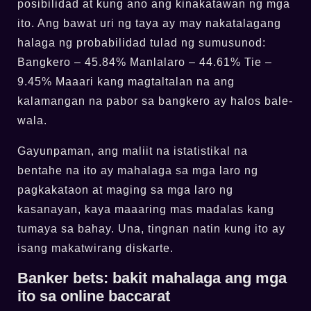
posibilidad at kung ano ang kinakatawan ng mga
ito. Ang bawat uri ng taya ay may nakatalagang
halaga ng probabilidad tulad ng sumusunod:
Bangkero – 45.84% Manlalaro – 44.61% Tie –
9.45% Maaari kang magtaltalan na ang
kalamangan na pabor sa bangkero ay halos bale-
wala.
Gayunpaman, ang maliit na istatistikal na
bentahe na ito ay mahalaga sa mga laro ng
pagkakataon at maging sa mga laro ng
kasanayan, kaya maaaring mas madalas kang
tumaya sa bahay. Una, tingnan natin kung ito ay
isang makatwirang diskarte.
Banker bets: bakit mahalaga ang mga
ito sa online baccarat