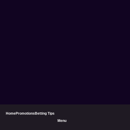
Home
Promotions
Betting Tips
Menu