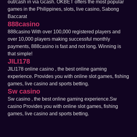
out/cash in via Gcash. OKBET offers the most popular
games in the Philippines, slots, live casino, Sabong
Baccarat
888casino
888casino With over 100,000 registered players and
over 10,000 players making successful monthly
payments, 888casino is fast and not long. Winning is
that simple!
JILI178
JILI178 online casino , the best online gaming
experience. Provides you with online slot games, fishing
games, live casino and sports betting.
Sw casino
Sw casino , the best online gaming experience.Sw
casino Provides you with online slot games, fishing
games, live casino and sports betting.