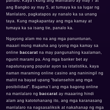
panalo. Kaya’t kung ang Manlalaro ay may 7 at
ang Bangko ay may 5, at tumaya ka sa lugar ng
Manlalaro, pagkatapos ay nanalo ka sa unang
taya. Kung magkapantay ang mga kamay at
tumaya ka sa isang tie, panalo ka.
Ngayong alam mo na ang mga panuntunan,
maaari mong makuha ang iyong mga kamay sa
online
baccarat
na may pangunahing kaalaman,
ngunit marami pa. Ang mga banker bet ay
napatunayang popular ayon sa istatistika, kaya
naman maraming online casino ang naniningil ng
maliit na bayad upang “balansehin ang mga
posibilidad”. Bagama’t ang mga bagong online
na manlalaro ng
baccarat
ay maaaring hindi
alam ang katotohanang ito, ang mga karanasang
manlalaro na nagsasaliksik at nakahanap ng mga