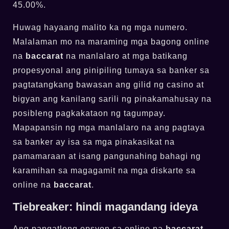
45.00%.
Huwag hayaang malito ka ng mga numero.
Malalaman mo na maraming mga bagong online
na
baccarat
na manlalaro at mga batikang
propesyonal ang pinipiling tumaya sa banker sa
pagtatangkang bawasan ang gilid ng casino at
bigyan ang kanilang sarili ng pinakamahusay na
posibleng pagkakataon ng tagumpay.
Mapapansin ng mga manlalaro na ang pagtaya
sa banker ay isa sa mga pinakasikat na
pamamaraan at isang pangunahing bahagi ng
karamihan sa magagamit na mga diskarte sa
online na
baccarat
.
Tiebreaker: hindi magandang ideya
Ang pangatlong opsyon sa online na
baccarat