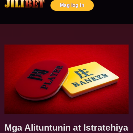
Mag log in
Mga Alituntunin at Istratehiya