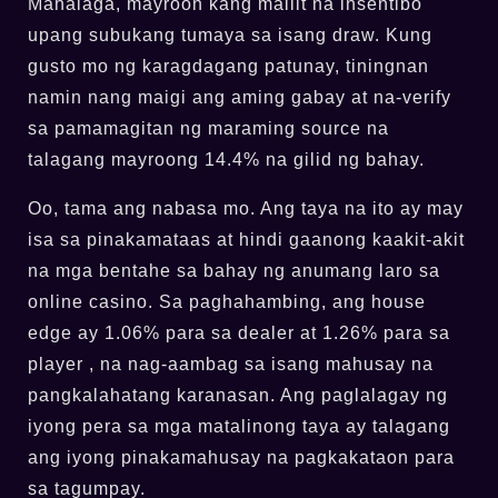
Mahalaga, mayroon kang maliit na insentibo
upang subukang tumaya sa isang draw. Kung
gusto mo ng karagdagang patunay, tiningnan
namin nang maigi ang aming gabay at na-verify
sa pamamagitan ng maraming source na
talagang mayroong 14.4% na gilid ng bahay.
Oo, tama ang nabasa mo. Ang taya na ito ay may
isa sa pinakamataas at hindi gaanong kaakit-akit
na mga bentahe sa bahay ng anumang laro sa
online casino. Sa paghahambing, ang house
edge ay 1.06% para sa dealer at 1.26% para sa
player , na nag-aambag sa isang mahusay na
pangkalahatang karanasan. Ang paglalagay ng
iyong pera sa mga matalinong taya ay talagang
ang iyong pinakamahusay na pagkakataon para
sa tagumpay.