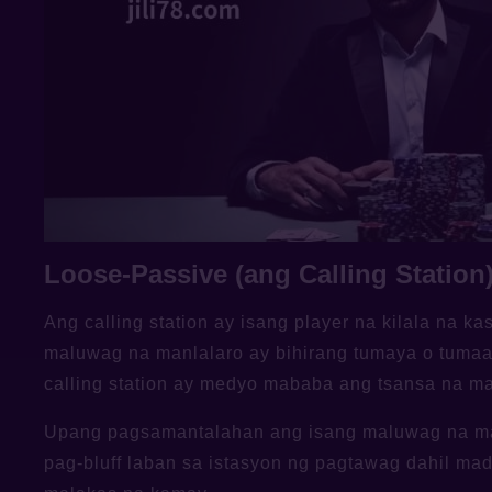
Loose-Passive (ang Calling Station
Ang calling station ay isang player na kilala na k
maluwag na manlalaro ay bihirang tumaya o tuma
calling station ay medyo mababa ang tsansa na m
Upang pagsamantalahan ang isang maluwag na man
pag-bluff laban sa istasyon ng pagtawag dahil m