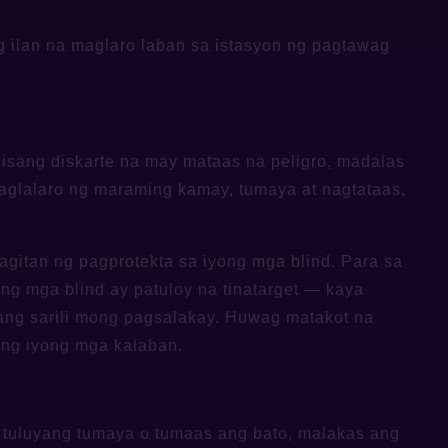
g ilan na maglaro laban sa istasyon ng pagtawag
isang diskarte na may mataas na peligro, madalas
aglalaro ng maraming kamay, tumaya at nagtataas,
itan ng pagprotekta sa iyong mga blind. Para sa
g mga blind ay patuloy na tinatarget — kaya
ang sarili mong pagsalakay. Huwag matakot na
ng iyong mga kalaban.
 tuluyang tumaya o tumaas ang bato, malakas ang