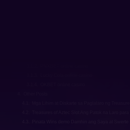
Loose-Passive (ang Calling Station)
Loose-Aggressive (LAG)
Tight-Passive (ang Bato)
Tight-Aggressive (TAG)
Damhin ang Kilig ng Aming Online Casino
2023 Pinakamahusay na Online Casino Sites sa
JILIBET online casino
PNXBET online casino
Lucky Cola online casino
OKBET online casino
Other Posts
Mga Lihim at Diskarte sa Paglalaro ng Treasure
Treasures of Aztec Slot Ang Patok na Laro par
Pinata Wins demo Damhin ang Saya at Swerte 