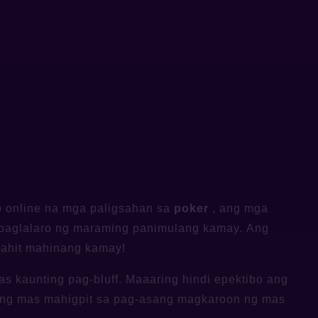
e o online na mga paligsahan sa
poker
, ang mga
paglalaro ng maraming panimulang kamay. Ang
kahit mahinang kamay!
kaunting pag-bluff. Maaaring hindi epektibo ang
nang mas mahigpit sa pag-asang magkaroon ng mas