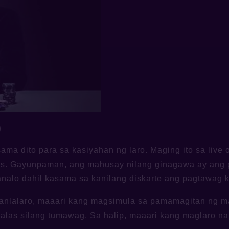
)
asama dito para sa kasiyahan ng laro. Maging ito sa liv
as. Gayunpaman, ang mahusay nilang ginagawa ay ang 
analo dahil kasama sa kanilang diskarte ang pagtawag 
lalaro, maaari kang magsimula sa pamamagitan ng mas 
adalas silang tumawag. Sa halip, maaari kang maglaro 