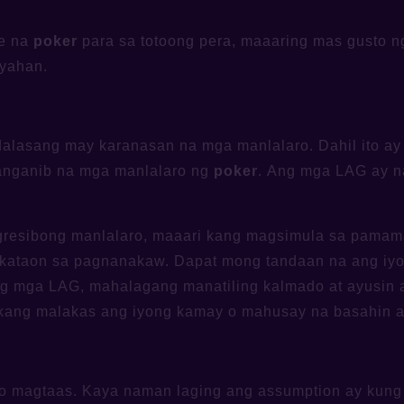
ne na
poker
para sa totoong pera, maaaring mas gusto n
iyahan.
lasang may karanasan na mga manlalaro. Dahil ito ay 
panganib na mga manlalaro ng
poker
. Ang mga LAG ay n
esibong manlalaro, maaari kang magsimula sa pamamag
ataon sa pagnanakaw. Dapat mong tandaan na ang iyon
ng mga LAG, mahalagang manatiling kalmado at ayusin 
 kang malakas ang iyong kamay o mahusay na basahin a
a o magtaas. Kaya naman laging ang assumption ay kung