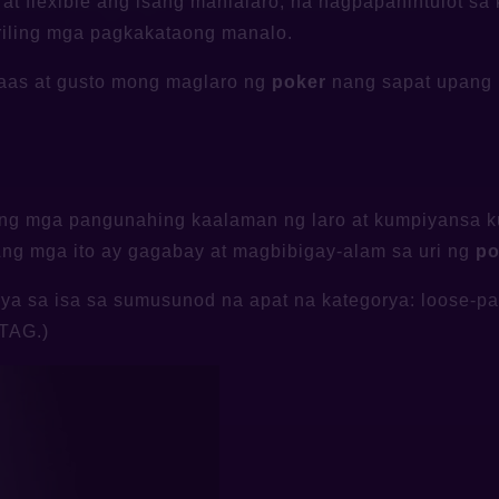
t flexible ang isang manlalaro, na nagpapahintulot sa
ariling mga pagkakataong manalo.
taas at gusto mong maglaro ng
poker
nang sapat upang 
ng mga pangunahing kaalaman ng laro at kumpiyansa 
. Ang mga ito ay gagabay at magbibigay-alam sa uri ng
po
ya sa isa sa sumusunod na apat na kategorya: loose-pass
(TAG.)