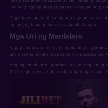
mga diskarte ay ginagawang mas madaling ibagay a
kanilang mga kalaban at pataasin ang kanilang s
Pagkatapos ng lahat, kapag ang mga pusta ay ma
lamang ng tamang diskarte ay kinakailangan.
Mga Uri ng Manlalaro
Kapag naunawaan na ng isang mahilig sa
poker
a
ang diskarte, taktikal na pag-iisip at pagsasanay
Ang mga manlalaro ng
poker
ay maaaring ikategor
(LAG,) tight-passive (the rock) at tight-aggressive 