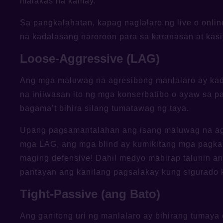
malakas na kamay.
Sa pangkalahatan, kapag naglalaro ng live o onli
na kadalasang naroroon para sa karanasan at kas
Loose-Aggressive (LAG)
Ang mga maluwag na agresibong manlalaro ay kada
na iniiwasan ito ng mga konserbatibo o ayaw sa 
bagama’t bihira silang tumatawag ng taya.
Upang pagsamantalahan ang isang maluwag na agr
mga LAG, ang mga blind ay kumikitang mga pagkak
maging defensive! Dahil medyo mahirap talunin a
pantayan ang kanilang pagsalakay kung sigurado
Tight-Passive (ang Bato)
Ang ganitong uri ng manlalaro ay bihirang tumay