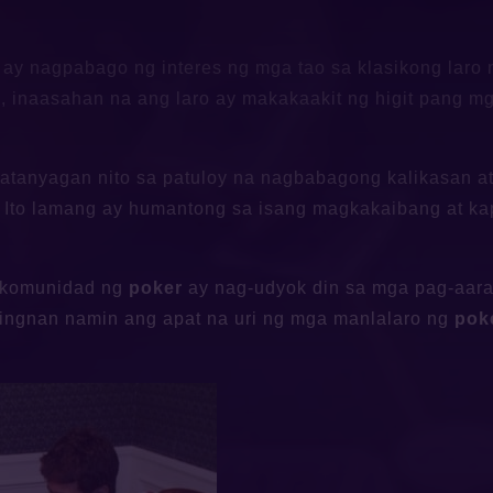
ay nagpabago ng interes ng mga tao sa klasikong laro
, inaasahan na ang laro ay makakaakit ng higit pang mg
 katanyagan nito sa patuloy na nagbabagong kalikasan
 Ito lamang ay humantong sa isang magkakaibang at ka
 komunidad ng
poker
ay nag-udyok din sa mga pag-aaral
itingnan namin ang apat na uri ng mga manlalaro ng
pok