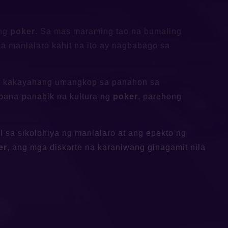
 ng
poker
. Sa mas maraming tao na bumaling
a manlalaro kahit na ito ay nagbabago sa
 at kakayahang umangkop sa panahon sa
pana-panabik na kultura ng
poker
, parehong
 sa sikolohiya ng manlalaro at ang epekto ng
er
, ang mga diskarte na karaniwang ginagamit nila