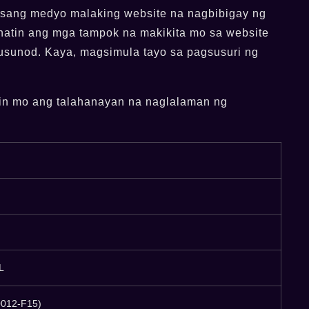
 isang medyo malaking website na nagbibigay ng
n natin ang mga tampok na makikita mo sa website
umusunod. Kaya, magsimula tayo sa pagsusuri ng
iin mo ang talahanayan na naglalaman ng
L
0012-F15)