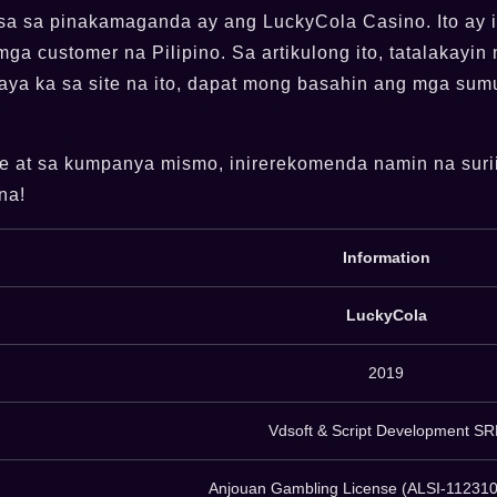
 isa sa pinakamaganda ay ang LuckyCola Casino. Ito ay
mga customer na Pilipino. Sa artikulong ito, tatalakayi
ataya ka sa site na ito, dapat mong basahin ang mga s
ite at sa kumpanya mismo, inirerekomenda namin na sur
na!
Information
LuckyCola
2019
Vdsoft & Script Development SR
Anjouan Gambling License (ALSI-11231