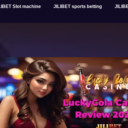
LIBET Slot machine
JILIBET sports betting
JILIBE