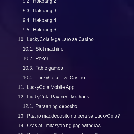
Hakbang 2
Hakbang 3
Hakbang 4
Hakbang 6
LuckyCola Mga Laro sa Casino
Slot machine
Poker
Table games
LuckyCola Live Casino
LuckyCola Mobile App
LuckyCola Payment Methods
Paraan ng deposito
Paano magdeposito ng pera sa LuckyCola?
Oras at limitasyon ng pag-withdraw