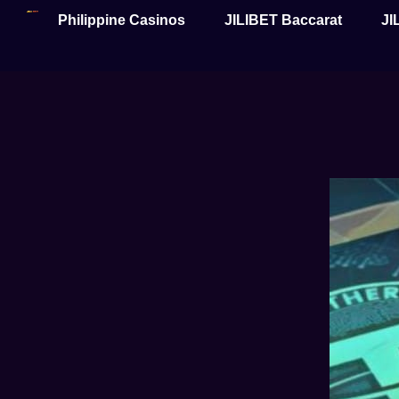
Philippine Casinos
JILIBET Baccarat
JI