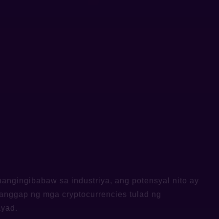
nangingibabaw sa industriya, ang potensyal nito ay
anggap ng mga cryptocurrencies tulad ng
ayad.