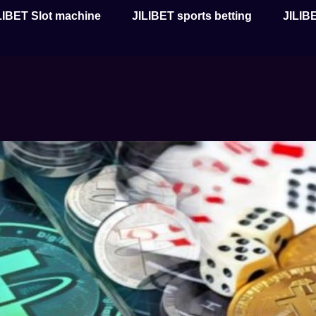
LIBET Slot machine
JILIBET sports betting
JILIBE