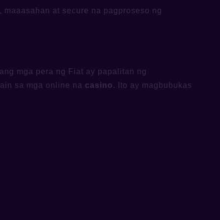
s, maaasahan at secure na pagproseso ng
ng mga pera ng Fiat ay papalitan ng
hain sa mga online na
casino
. Ito ay magbubukas