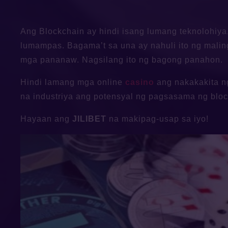
Ang Blockchain ay hindi isang lumang teknolohiya,
lumampas. Bagama’t sa una ay nahuli ito ng mali
mga pananaw. Nagsilang ito ng bagong panahon.
Hindi lamang mga online
casino
ang nakakakita n
na industriya ang potensyal ng pagsasama ng bloc
Hayaan ang
JILIBET
na makipag-usap sa iyo!