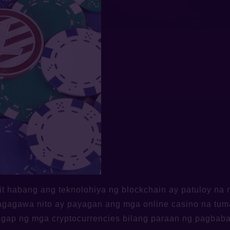
it habang ang teknolohiya ng blockchain ay patuloy na 
agagawa nito ay payagan ang mga online casino na tum
ggap ng mga cryptocurrencies bilang paraan ng pagbab