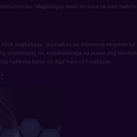
tocurrencies. Magbibigay-daan ito para sa mas mabili
 hindi nagbabago. Inaasahan ng maraming eksperto na a
ang problemang ito, napakahalaga na isama ang blockc
nong hakbang batay sa mga hula sa hinaharap.
: