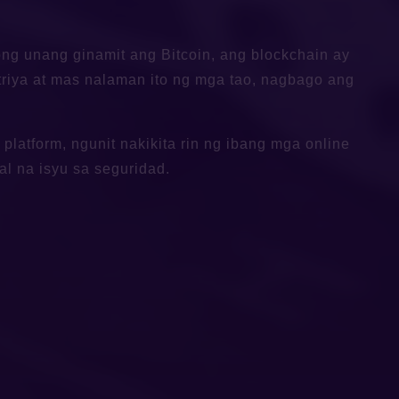
ong unang ginamit ang Bitcoin, ang blockchain ay
riya at mas nalaman ito ng mga tao, nagbago ang
latform, ngunit nakikita rin ng ibang mga online
l na isyu sa seguridad.