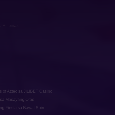
 Pilipinas
s of Aztec sa JILIBET Casino
a sa Masayang Oras
ng Fiesta sa Bawat Spin