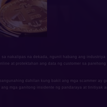
 sa nakalipas na dekada, ngunit habang ang industriya 
online at protektahan ang data ng customer sa pareho
 pangunahing dahilan kung bakit ang mga scammer ay 
ang mga ganitong insidente ng pandaraya at tinitiyak 