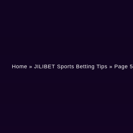
Home
»
JILIBET Sports Betting Tips
»
Page 5