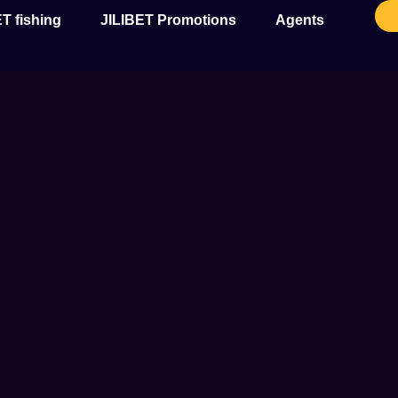
T fishing
JILIBET Promotions
Agents