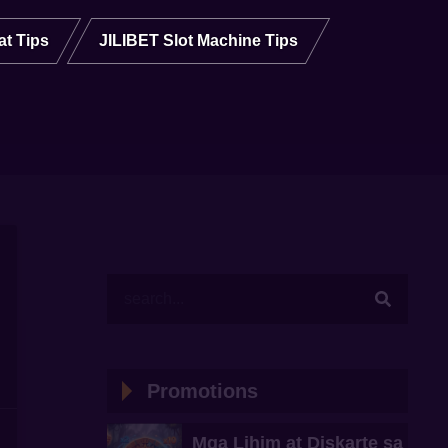
at Tips
JILIBET Slot Machine Tips
Promotions
Mga Lihim at Diskarte sa