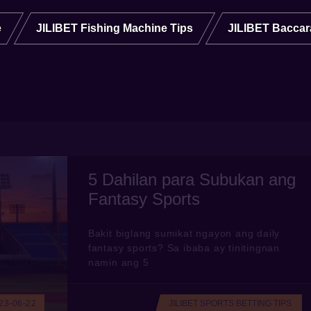
e
JILIBET Fishing Machine Tips
JILIBET Baccar
5 Dahilan para Subukan ang
Fantasy Sports
Bakit biglang sumikat ngayon ang daily
fantasy sports? Sa ibaba ay tinitingnan
namin ang 5
23-06-22
JILIBET SPORTS BETTING TIPS