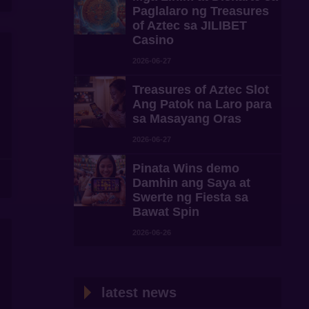
Paglalaro ng Treasures
of Aztec sa JILIBET
Casino
2026-06-27
Treasures of Aztec Slot
Ang Patok na Laro para
sa Masayang Oras
2026-06-27
Pinata Wins demo
Damhin ang Saya at
Swerte ng Fiesta sa
Bawat Spin
2026-06-26
latest news