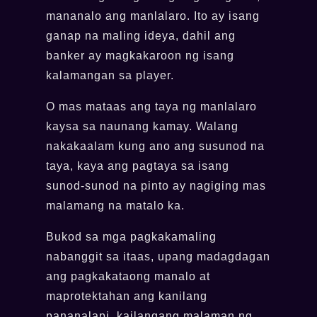
mananalo ang manlalaro. Ito ay isang
ganap na maling ideya, dahil ang
banker ay magkakaroon ng isang
kalamangan sa player.
O mas mataas ang taya ng manlalaro
kaysa sa naunang kamay. Walang
nakakaalam kung ano ang susunod na
taya, kaya ang pagtaya sa isang
sunod-sunod na pinto ay nagiging mas
malamang na matalo ka.
Bukod sa mga pagkakamaling
nabanggit sa itaas, upang madagdagan
ang pagkakataong manalo at
maprotektahan ang kanilang
pananalapi, kailangang malaman ng