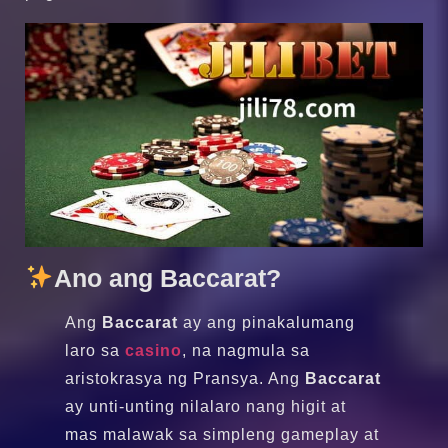
Ano ang Baccarat?
Ang
Baccarat
ay ang pinakalumang
laro sa
casino
, na nagmula sa
aristokrasya ng Pransya. Ang
Baccarat
ay unti-unting nilalaro nang higit at
mas malawak sa simpleng gameplay at