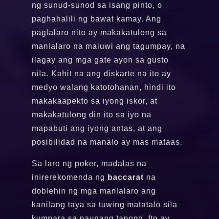
ng sunud-sunod sa isang pinto, o
paghahalili ng bawat kamay. Ang
paglalaro nito ay makakatulong sa
manlalaro na maiuwi ang tagumpay, na
ilagay ang mga gate ayon sa gusto
nila. Kahit na ang diskarte na ito ay
medyo walang katotohanan, hindi ito
makakaapekto sa iyong iskor, at
makakatulong din ito sa iyo na
mapabuti ang iyong antas, at ang
posibilidad na manalo ay mas mataas.
Sa laro ng poker, madalas na
inirerekomenda ng
baccarat
na
doblehin ng mga manlalaro ang
kanilang taya sa tuwing matatalo sila
kumpara sa naunang tanong. Ito ay