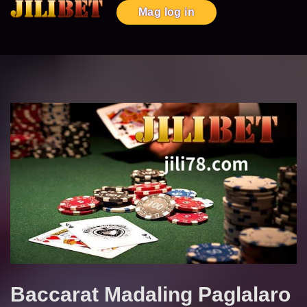
Mag log in
Baccarat Madaling Paglalaro