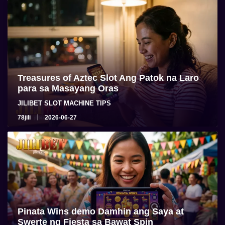
Treasures of Aztec Slot Ang Patok na Laro
para sa Masayang Oras
JILIBET SLOT MACHINE TIPS
78jili
2026-06-27
Pinata Wins demo Damhin ang Saya at
Swerte ng Fiesta sa Bawat Spin