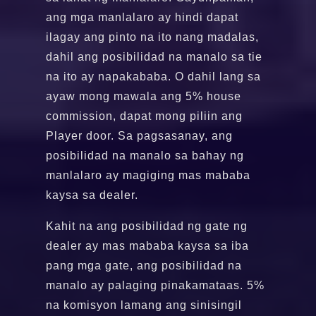
ang mga manlalaro ay hindi dapat
ilagay ang pinto na ito nang madalas,
dahil ang posibilidad na manalo sa tie
na ito ay napakababa. O dahil lang sa
ayaw mong mawala ang 5% house
commission, dapat mong piliin ang
Player door. Sa pagsasanay, ang
posibilidad na manalo sa bahay ng
manlalaro ay magiging mas mababa
kaysa sa dealer.
Kahit na ang posibilidad ng gate ng
dealer ay mas mababa kaysa sa iba
pang mga gate, ang posibilidad na
manalo ay palaging pinakamataas. 5%
na komisyon lamang ang sinisingil