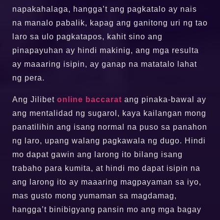
napakahalaga, hangga’t ang pagkatalo ay nais
na manalo pabalik, kapag ang ganitong uri ng tao
laro sa ulo pagkatapos, kahit sino ang
pinapayuhan ay hindi makinig, ang mga resulta
ay maaaring isipin, ay ganap na matatalo lahat
ng pera.
Ang Jilibet
online baccarat
ang pinaka-bawal ay
ang mentalidad ng sugarol, kaya kailangan mong
panatilihin ang isang normal na puso sa panahon
ng laro, upang walang pagkawala ng dugo. Hindi
mo dapat gawin ang larong ito bilang isang
trabaho para kumita, at hindi mo dapat isipin na
ang larong ito ay maaaring magpayaman sa iyo,
mas gusto mong yumaman sa magdamag,
hangga’t binibigyang pansin mo ang mga bagay