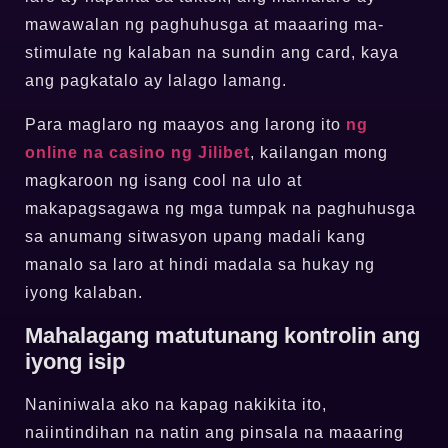
mawawalan ng paghuhusga at maaaring ma-
stimulate ng kalaban na sundin ang card, kaya
ang pagkatalo ay lalago lamang.
Para maglaro ng maayos ang larong ito
ng
online na casino ng Jilibet
, kailangan mong
magkaroon ng isang cool na ulo at
makapagsagawa ng mga tumpak na paghuhusga
sa anumang sitwasyon upang madali kang
manalo sa laro at hindi madala sa hukay ng
iyong kalaban.
Mahalagang matutunang kontrolin ang
iyong isip
Naniniwala ako na kapag nakikita ito,
naiintindihan na natin ang pinsala na maaaring