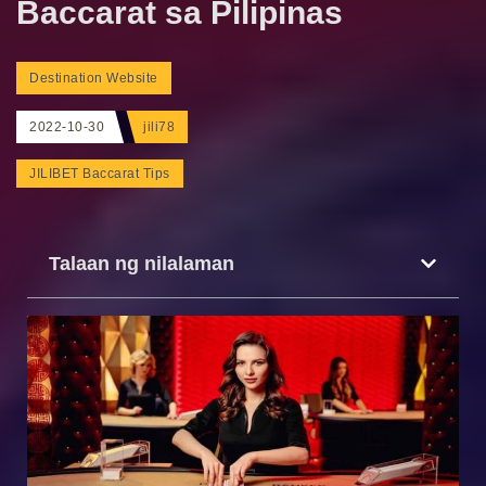
Baccarat sa Pilipinas
Destination Website
2022-10-30
jili78
JILIBET Baccarat Tips
Talaan ng nilalaman