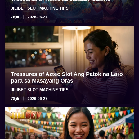
JILIBET SLOT MACHINE TIPS
78jili
2026-06-27
Treasures of Aztec Slot Ang Patok na Laro
para sa Masayang Oras
JILIBET SLOT MACHINE TIPS
78jili
2026-06-27