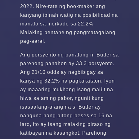
2022. Nire-rate ng bookmaker ang
kanyang ipinahiwatig na posibilidad na
manalo sa merkado sa 22.2%.
Malaking bentahe ng pangmatagalang
pag-aaral.
Ang porsyento ng panalong ni Butler sa
parehong panahon ay 33.3 porsyento.
Ang 21/10 odds ay nagbibigay sa
kanya ng 32.2% na pagkakataon. Iyon
ay maaaring mukhang isang maliit na
hiwa sa aming pabor, ngunit kung
isasaalang-alang na si Butler ay
nanguna nang pitong beses sa 16 na
laro, ito ay isang malaking piraso ng
katibayan na kasangkot. Parehong