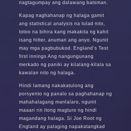
nagtagumpay ang dalawang batsman.
Kapag naghahanap ng halaga gamit
ang statistical analysis na tulad nito,
totoo na bihira kang makakita ng kahit
isang hitter, anuman ang anyo. Ngunit
may mga pagbubukod. England’s Test
first innings Ang nangungunang
merkado ng paniki ay kilalang-kilala sa
kawalan nito ng halaga.
Hindi lamang nakakatulong ang
porsyento ng panalo sa paghahanap ng
mahahalagang manlalaro, ngunit
maaari rin itong magturo ng hindi
magandang halaga. Si Joe Root ng
England ay palaging napakatangkad