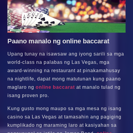
Paano manalo ng online baccarat
Upang tunay na isawsaw ang iyong sarili sa mga
world-class na palabas ng Las Vegas, mga
award-winning na restaurant at pinakamahusay
na nightlife, dapat mong matutunan kung paano
maglaro ng
online baccarat
at manalo tulad ng
isang proven pro.
Kung gusto mong maupo sa mga mesa ng isang
casino sa Las Vegas at tamasahin ang pagiging
kumplikado ng maraming laro at kasiyahan sa