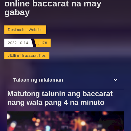
online baccarat na may
gabay
Destination Website
2022-10-14
jili78
JILIBET Baccarat Tips
Talaan ng nilalaman
Matutong talunin ang baccarat
nang wala pang 4 na minuto