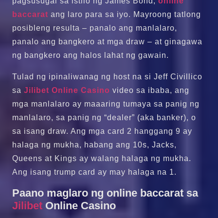
pagsusugal sa istilo ng James Bond,
online
baccarat
ang laro para sa iyo. Mayroong tatlong
posibleng resulta – panalo ang manlalaro,
panalo ang bangkero at mga draw – at ginagawa
ng bangkero ang halos lahat ng gawain.
Tulad ng ipinaliwanag ng host na si Jeff Civillico
sa
Jilibet Online Casino
video sa ibaba, ang
mga manlalaro ay maaaring tumaya sa panig ng
manlalaro, sa panig ng “dealer” (aka banker), o
sa isang draw. Ang mga card 2 hanggang 9 ay
halaga ng mukha, habang ang 10s, Jacks,
Queens at Kings ay walang halaga ng mukha.
Ang isang trump card ay may halaga na 1.
Paano maglaro ng online baccarat sa
Jilibet
Online Casino