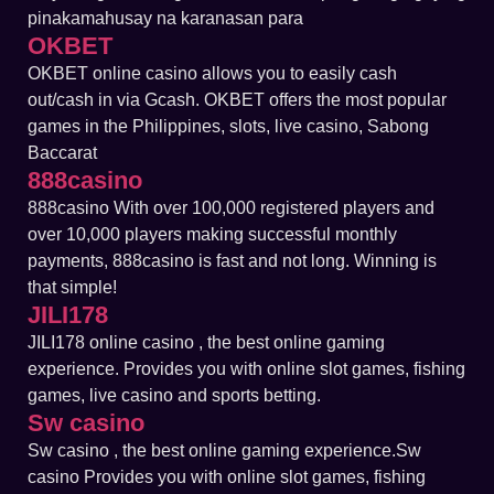
pinakamahusay na karanasan para
OKBET
OKBET online casino allows you to easily cash
out/cash in via Gcash. OKBET offers the most popular
games in the Philippines, slots, live casino, Sabong
Baccarat
888casino
888casino With over 100,000 registered players and
over 10,000 players making successful monthly
payments, 888casino is fast and not long. Winning is
that simple!
JILI178
JILI178 online casino , the best online gaming
experience. Provides you with online slot games, fishing
games, live casino and sports betting.
Sw casino
Sw casino , the best online gaming experience.Sw
casino Provides you with online slot games, fishing