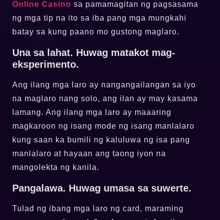
Online Casino
sa pamamagitan ng pagsasama
ng mga tip na ito sa iba pang mga mungkahi
batay sa kung paano mo gustong maglaro.
Una sa lahat. Huwag matakot mag-
eksperimento.
Ang ilang mga laro ay nangangailangan sa iyo
na maglaro nang solo, ang ilan ay may kasama
lamang. Ang ilang mga laro ay maaaring
magkaroon ng isang mode ng isang manlalaro
kung saan ka bumili ng kaluluwa ng isa pang
manlalaro at hayaan ang taong iyon na
mangolekta ng kanila.
Pangalawa. Huwag umasa sa suwerte.
Tulad ng ibang mga laro ng card, maraming