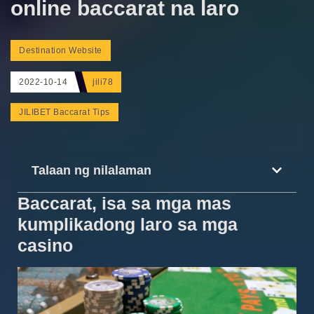
online baccarat na laro
Destination Website
2022-10-14
jili78
JILIBET Baccarat Tips
Talaan ng nilalaman
Baccarat, isa sa mga mas
kumplikadong laro sa mga
casino