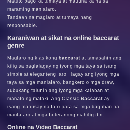
Matuto bago ka tumaya at mauuna ka na sa
maraming manlalaro.
Tandaan na maglaro at tumaya nang
responsable.
Karaniwan at sikat na online baccarat
genre
Maglaro ng klasikong
baccarat
at tamasahin ang
kilig sa paglalagay ng iyong mga taya sa isang
simple at eleganteng laro. Ilagay ang iyong mga
taya sa mga manlalaro, bangkero o mga draw,
subukang talunin ang iyong mga kalaban at
manalo ng malaki. Ang Classic
Baccarat
ay
isang mahusay na laro para sa mga baguhan na
manlalaro at mga beteranong mahilig din.
Online na Video Baccarat