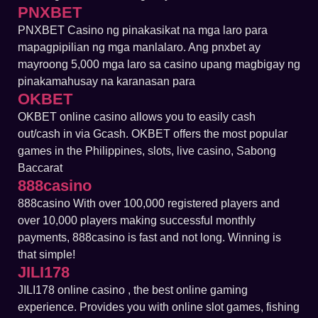
PNXBET
PNXBET Casino ng pinakasikat na mga laro para
mapagpipilian ng mga manlalaro. Ang pnxbet ay
mayroong 5,000 mga laro sa casino upang magbigay ng
pinakamahusay na karanasan para
OKBET
OKBET online casino allows you to easily cash
out/cash in via Gcash. OKBET offers the most popular
games in the Philippines, slots, live casino, Sabong
Baccarat
888casino
888casino With over 100,000 registered players and
over 10,000 players making successful monthly
payments, 888casino is fast and not long. Winning is
that simple!
JILI178
JILI178 online casino , the best online gaming
experience. Provides you with online slot games, fishing