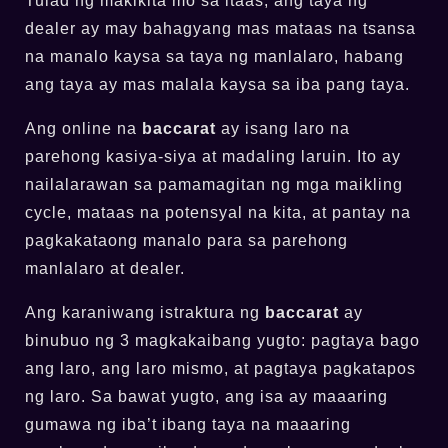
Tulad ng makikita mo sa itaas, ang taya ng
dealer ay may bahagyang mas mataas na tsansa
na manalo kaysa sa taya ng manlalaro, habang
ang taya ay mas malala kaysa sa iba pang taya.
Ang online na
baccarat
ay isang laro na
parehong kasiya-siya at madaling laruin. Ito ay
nailalarawan sa pamamagitan ng mga maikling
cycle, mataas na potensyal na kita, at pantay na
pagkakataong manalo para sa parehong
manlalaro at dealer.
Ang karaniwang istraktura ng
baccarat
ay
binubuo ng 3 magkakaibang yugto: pagtaya bago
ang laro, ang laro mismo, at pagtaya pagkatapos
ng laro. Sa bawat yugto, ang isa ay maaaring
gumawa ng iba’t ibang taya na maaaring