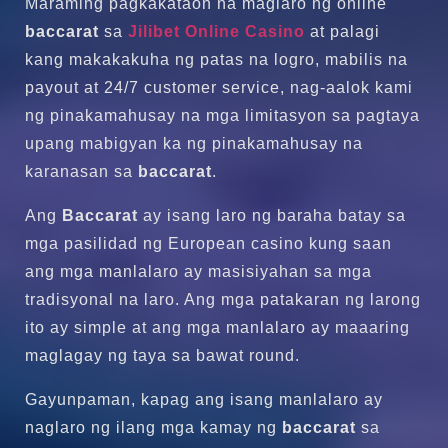
Maraming pagkakataon na maglaro ng online
baccarat
sa
Jilibet Online Casino
at palagi
kang makakakuha ng patas na logro, mabilis na
payout at 24/7 customer service, nag-aalok kami
ng pinakamahusay na mga limitasyon sa pagtaya
upang mabigyan ka ng pinakamahusay na
karanasan sa
baccarat
.
Ang
Baccarat
ay isang laro ng baraha batay sa
mga pasilidad ng European casino kung saan
ang mga manlalaro ay masisiyahan sa mga
tradisyonal na laro. Ang mga patakaran ng larong
ito ay simple at ang mga manlalaro ay maaaring
maglagay ng taya sa bawat round.
Gayunpaman, kapag ang isang manlalaro ay
naglaro ng ilang mga kamay ng
baccarat
sa