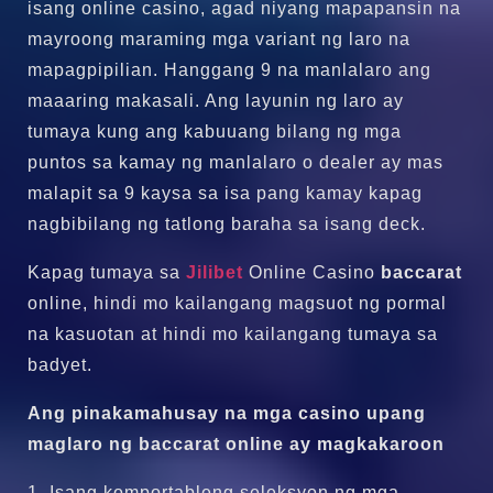
isang online casino, agad niyang mapapansin na
mayroong maraming mga variant ng laro na
mapagpipilian. Hanggang 9 na manlalaro ang
maaaring makasali. Ang layunin ng laro ay
tumaya kung ang kabuuang bilang ng mga
puntos sa kamay ng manlalaro o dealer ay mas
malapit sa 9 kaysa sa isa pang kamay kapag
nagbibilang ng tatlong baraha sa isang deck.
Kapag tumaya sa
Jilibet
Online Casino
baccarat
online, hindi mo kailangang magsuot ng pormal
na kasuotan at hindi mo kailangang tumaya sa
badyet.
Ang pinakamahusay na mga casino upang
maglaro ng baccarat online ay magkakaroon
1. Isang komportableng seleksyon ng mga