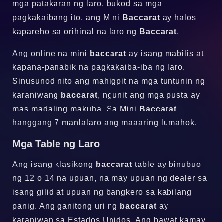
mga patakaran ng laro, bukod sa mga
pagkakaibang ito, ang Mini
Baccarat
ay halos
kapareho sa orihinal na laro ng
Baccarat
.
Ang online na mini
baccarat
ay isang mabilis at
kapana-panabik na pagkakaiba-iba ng laro.
Sinusunod nito ang mahigpit na mga tuntunin ng
karaniwang
baccarat
, ngunit ang mga pusta ay
mas madaling makuha. Sa Mini
Baccarat
,
hanggang 7 manlalaro ang maaaring lumahok.
Mga Table ng Laro
Ang isang klasikong
baccarat
table ay binubuo
ng 12 o 14 na upuan, na may upuan ng dealer sa
isang gilid at upuan ng bangkero sa kabilang
panig. Ang ganitong uri ng
baccarat
ay
karaniwan sa Estados Unidos. Ang bawat kamay