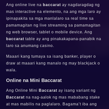
Ang online live na
baccarat
ay nagdaragdag ng
mas interactive na elemento, na ang mga laro ay
ipinapakita sa mga manlalaro sa real time sa
pamamagitan ng live streaming sa pamamagitan
ng web browser, tablet o mobile device. Ang
baccarat
table ay ang pinakakapana-panabik na
laro sa anumang casino.
Maaari kang tumaya sa isang banker, player o
draw at maaari kang manalo ng may blackjack o
wala.
Online na Mini Baccarat
Ang Online Mini
Baccarat
ay isang variant ng
Baccarat
na nag-aalok ng mas mababang stake
at mas mabilis na paglalaro. Bagama’t iba ang