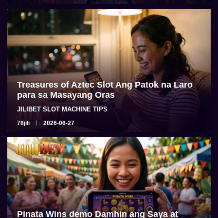
Treasures of Aztec Slot Ang Patok na Laro
para sa Masayang Oras
JILIBET SLOT MACHINE TIPS
78jili
2026-06-27
Pinata Wins demo Damhin ang Saya at