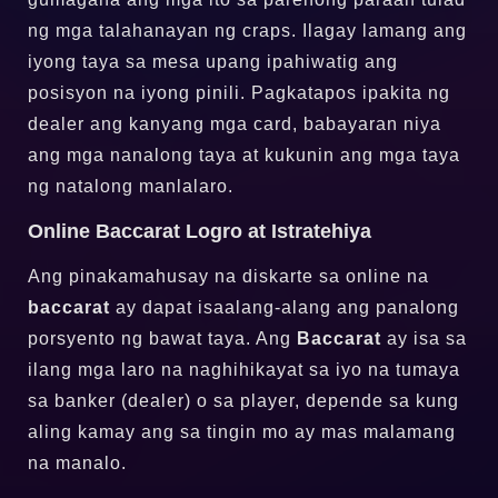
ng mga talahanayan ng craps. Ilagay lamang ang
iyong taya sa mesa upang ipahiwatig ang
posisyon na iyong pinili. Pagkatapos ipakita ng
dealer ang kanyang mga card, babayaran niya
ang mga nanalong taya at kukunin ang mga taya
ng natalong manlalaro.
Online Baccarat Logro at Istratehiya
Ang pinakamahusay na diskarte sa online na
baccarat
ay dapat isaalang-alang ang panalong
porsyento ng bawat taya. Ang
Baccarat
ay isa sa
ilang mga laro na naghihikayat sa iyo na tumaya
sa banker (dealer) o sa player, depende sa kung
aling kamay ang sa tingin mo ay mas malamang
na manalo.