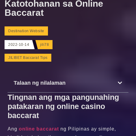
Katotohanan sa Online
Baccarat
Destination Website
2022-10-14
jili78
JILIBET Baccarat Tips
Talaan ng nilalaman
Tingnan ang mga pangunahing
patakaran ng online casino
baccarat
Ang
online baccarat
ng Pilipinas ay simple,