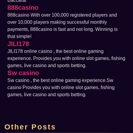
Baccarat
888casino
888casino With over 100,000 registered players and
over 10,000 players making successful monthly
payments, 888casino is fast and not long. Winning is
that simple!
JILI178
JILI178 online casino , the best online gaming
experience. Provides you with online slot games, fishing
games, live casino and sports betting.
Sw casino
Sw casino , the best online gaming experience.Sw
casino Provides you with online slot games, fishing
games, live casino and sports betting.
Other Posts