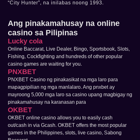
“City Hunter”, na inilabas noong 1993.
Ang pinakamahusay na online
casino sa Pilipinas
Lucky cola
Online Baccarat, Live Dealer, Bingo, Sportsbook, Slots,
Fishing, Cockfighting and hundreds of other popular
casino games are waiting for you.
PNXBET
PNXBET Casino ng pinakasikat na mga laro para
mapagpipilian ng mga manlalaro. Ang pnxbet ay
mayroong 5,000 mga laro sa casino upang magbigay ng
pinakamahusay na karanasan para
OKBET
OKBET online casino allows you to easily cash
out/cash in via Gcash. OKBET offers the most popular
games in the Philippines, slots, live casino, Sabong