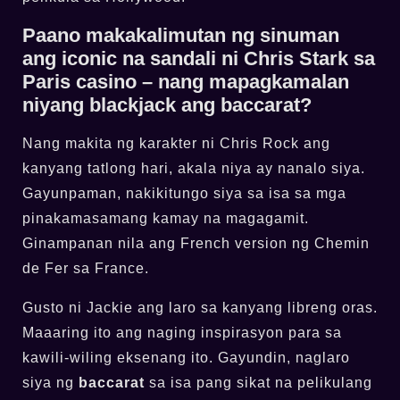
Paano makakalimutan ng sinuman
ang iconic na sandali ni Chris Stark sa
Paris casino – nang mapagkamalan
niyang blackjack ang baccarat?
Nang makita ng karakter ni Chris Rock ang
kanyang tatlong hari, akala niya ay nanalo siya.
Gayunpaman, nakikitungo siya sa isa sa mga
pinakamasamang kamay na magagamit.
Ginampanan nila ang French version ng Chemin
de Fer sa France.
Gusto ni Jackie ang laro sa kanyang libreng oras.
Maaaring ito ang naging inspirasyon para sa
kawili-wiling eksenang ito. Gayundin, naglaro
siya ng
baccarat
sa isa pang sikat na pelikulang