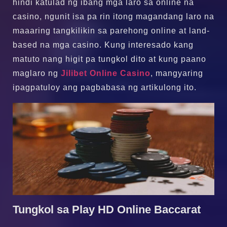
hindi katulad ng ibang mga laro sa online na
casino, ngunit isa pa rin itong magandang laro na
maaaring tangkilikin sa parehong online at land-
based na mga casino. Kung interesado kang
matuto nang higit pa tungkol dito at kung paano
maglaro ng
Jilibet Online Casino
, mangyaring
ipagpatuloy ang pagbabasa ng artikulong ito.
Tungkol sa Play HD Online Baccarat