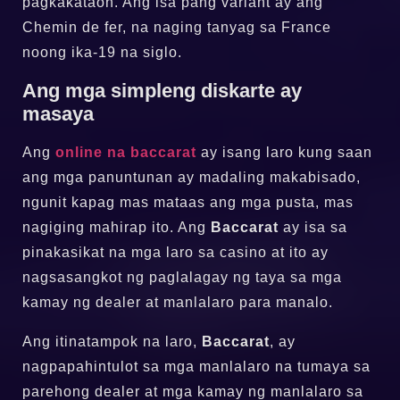
pagkakataon. Ang isa pang variant ay ang
Chemin de fer, na naging tanyag sa France
noong ika-19 na siglo.
Ang mga simpleng diskarte ay
masaya
Ang
online na baccarat
ay isang laro kung saan
ang mga panuntunan ay madaling makabisado,
ngunit kapag mas mataas ang mga pusta, mas
nagiging mahirap ito. Ang
Baccarat
ay isa sa
pinakasikat na mga laro sa casino at ito ay
nagsasangkot ng paglalagay ng taya sa mga
kamay ng dealer at manlalaro para manalo.
Ang itinatampok na laro,
Baccarat
, ay
nagpapahintulot sa mga manlalaro na tumaya sa
parehong dealer at mga kamay ng manlalaro sa